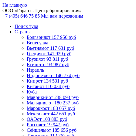
На главную
ООО «
Гарант
- Центр бронирования»
+7 (495) 646 75 85
Мы вам перезвоним
Поиск тура
Cтраны
Болгария
от 157 956 руб
Венесуэла
Вьетнам
от 117 631 руб
Греция
от 141 929 руб
Грузия
от 93 811 руб
Египет
от 93 987 руб
Израиль
Индонезия
от 146 774 руб
Кипр
от 134 531 руб
Китай
от 110 034 руб
Куба
Маврикий
от 238 093 руб
Мальдивы
от 180 237 руб
Марокко
от 183 057 руб
Мексика
от 442 651 руб
ОАЭ
от 103 883 руб
Россия
от 19 947 руб
Сейшелы
от 185 656 руб
Таиланд
от 112 762 руб