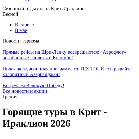
Сезонный отдых на о. Крит-Ираклион
Весной
В апреле
В мае
Новости туризма
Прямые рейсы на Шри-Ланку возвращаются: «Аэрофлот»
возобновляет полеты в Коломбо!
Новая экскурсионная программа от TEZ TOUR: открывайте
колоритный Азербайджан!
Встречаем Великую Победу!
Все новости и акции
Греция
Горящие туры в Крит -
Ираклион 2026