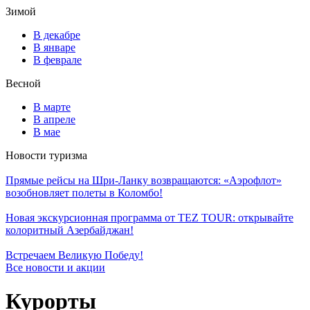
Зимой
В декабре
В январе
В феврале
Весной
В марте
В апреле
В мае
Новости туризма
Прямые рейсы на Шри-Ланку возвращаются: «Аэрофлот»
возобновляет полеты в Коломбо!
Новая экскурсионная программа от TEZ TOUR: открывайте
колоритный Азербайджан!
Встречаем Великую Победу!
Все новости и акции
Курорты