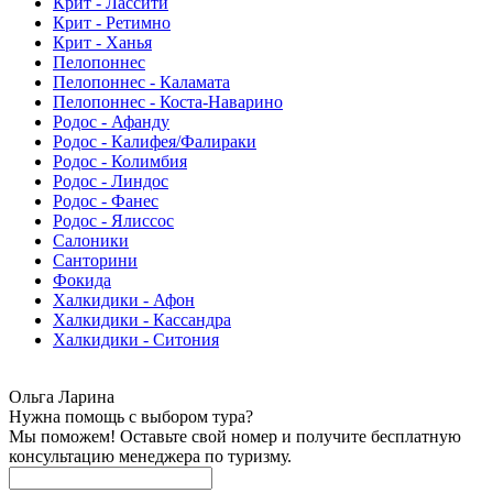
Крит - Лассити
Крит - Ретимно
Крит - Ханья
Пелопоннес
Пелопоннес - Каламата
Пелопоннес - Коста-Наварино
Родос - Афанду
Родос - Калифея/Фалираки
Родос - Колимбия
Родос - Линдос
Родос - Фанес
Родос - Ялисcос
Салоники
Санторини
Фокида
Халкидики - Афон
Халкидики - Кассандра
Халкидики - Ситония
Ольга Ларина
Нужна помощь с выбором тура?
Мы поможем! Оставьте свой номер и получите бесплатную
консультацию менеджера по туризму.