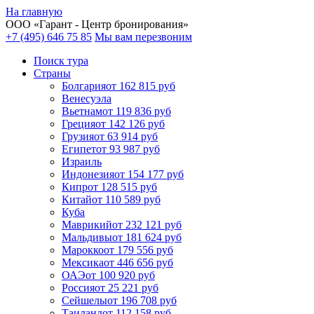
На главную
ООО «
Гарант
- Центр бронирования»
+7 (495) 646 75 85
Мы вам перезвоним
Поиск тура
Cтраны
Болгария
от 162 815 руб
Венесуэла
Вьетнам
от 119 836 руб
Греция
от 142 126 руб
Грузия
от 63 914 руб
Египет
от 93 987 руб
Израиль
Индонезия
от 154 177 руб
Кипр
от 128 515 руб
Китай
от 110 589 руб
Куба
Маврикий
от 232 121 руб
Мальдивы
от 181 624 руб
Марокко
от 179 556 руб
Мексика
от 446 656 руб
ОАЭ
от 100 920 руб
Россия
от 25 221 руб
Сейшелы
от 196 708 руб
Таиланд
от 112 158 руб