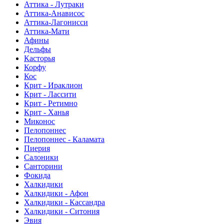
Аттика - Лутраки
Аттика-Анависос
Аттика-Лагонисси
Аттика-Мати
Афины
Дельфы
Касторья
Корфу
Кос
Крит - Ираклион
Крит - Лассити
Крит - Ретимно
Крит - Ханья
Миконос
Пелопоннес
Пелопоннес - Каламата
Пиерия
Салоники
Санторини
Фокида
Халкидики
Халкидики - Афон
Халкидики - Кассандра
Халкидики - Ситония
Эвия