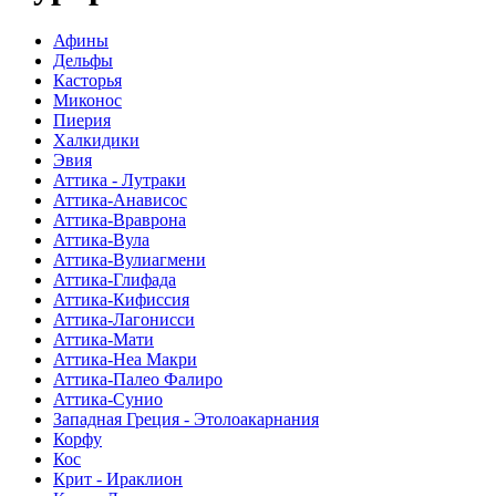
Афины
Дельфы
Касторья
Миконос
Пиерия
Халкидики
Эвия
Аттика - Лутраки
Аттика-Анависос
Аттика-Враврона
Аттика-Вула
Аттика-Вулиагмени
Аттика-Глифада
Аттика-Кифиссия
Аттика-Лагонисси
Аттика-Мати
Аттика-Неа Макри
Аттика-Палео Фалиро
Аттика-Сунио
Западная Греция - Этолоакарнания
Корфу
Кос
Крит - Ираклион