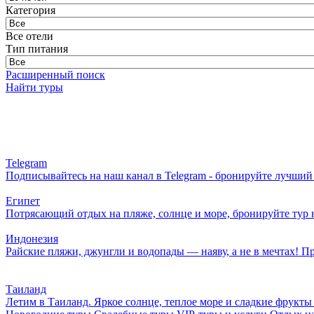
Категория
Все отели
Тип питания
Расширенный поиск
Найти туры
Telegram
Подписывайтесь на наш канал в Telegram - бронируйте лучший т
Египет
Потрясающий отдых на пляже, солнце и море, бронируйте тур
Индонезия
Райские пляжи, джунгли и водопады — наяву, а не в мечтах! П
Таиланд
Летим в Таиланд. Яркое солнце, теплое море и сладкие фрукты 