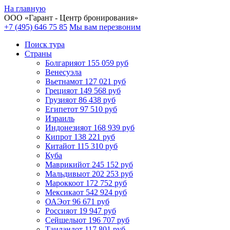
На главную
ООО «
Гарант
- Центр бронирования»
+7 (495) 646 75 85
Мы вам перезвоним
Поиск тура
Cтраны
Болгария
от 155 059 руб
Венесуэла
Вьетнам
от 127 021 руб
Греция
от 149 568 руб
Грузия
от 86 438 руб
Египет
от 97 510 руб
Израиль
Индонезия
от 168 939 руб
Кипр
от 138 221 руб
Китай
от 115 310 руб
Куба
Маврикий
от 245 152 руб
Мальдивы
от 202 253 руб
Марокко
от 172 752 руб
Мексика
от 542 924 руб
ОАЭ
от 96 671 руб
Россия
от 19 947 руб
Сейшелы
от 196 707 руб
Таиланд
от 117 801 руб