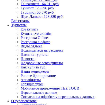
Танзания
от 164 011 руб
Тунис
от 123 696 руб
Турция
от 56 570 руб
Шри-Ланка
от 128 389 руб
Все страны
Туристам
Где купить
Купить тур онлайн
Рассрочка Online
Рассрочка в офисе
Виды отдыха
Подпишитесь на рассылку
Памятка туриста
Новости
Подарочные сертификаты
Как купить тур
Наши менеджеры
Раннее бронирование
Авиабилеты
Горящие туры
Мобильное приложение TEZ TOUR
Персональные данные
Согласие на обработку персональных данных
О туроператоре