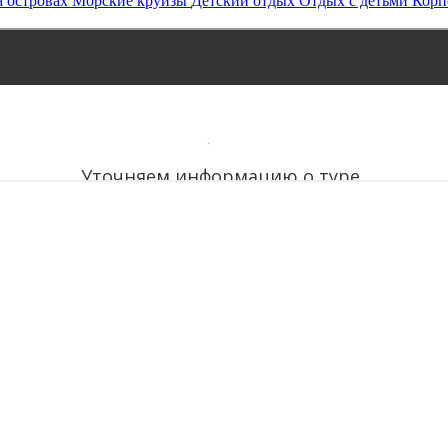
 островах
Морские круизы
Детский отдых
Отдых с детьми
Корп