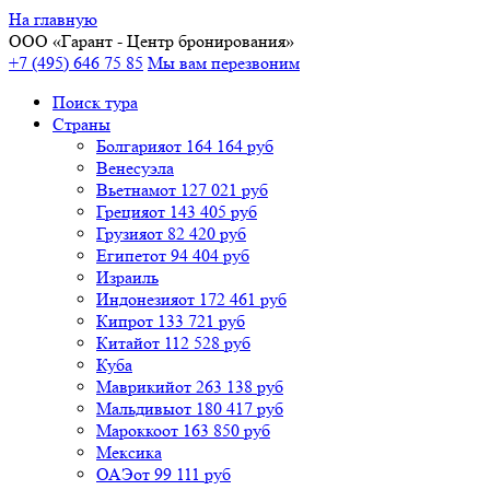
На главную
ООО «
Гарант
- Центр бронирования»
+7 (495) 646 75 85
Мы вам перезвоним
Поиск тура
Cтраны
Болгария
от 164 164 руб
Венесуэла
Вьетнам
от 127 021 руб
Греция
от 143 405 руб
Грузия
от 82 420 руб
Египет
от 94 404 руб
Израиль
Индонезия
от 172 461 руб
Кипр
от 133 721 руб
Китай
от 112 528 руб
Куба
Маврикий
от 263 138 руб
Мальдивы
от 180 417 руб
Марокко
от 163 850 руб
Мексика
ОАЭ
от 99 111 руб