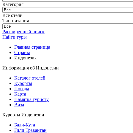
Категория
Все отели
Тип питания
Расширенный поиск
Найти туры
Главная страница
Cтраны
Индонезия
Информация об Индонезии
Каталог отелей
Курорты
Погода
Карта
Памятка туристу
Виза
Курорты Индонезии
Бали-Кута
Гили Траванган