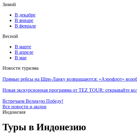
Зимой
В декабре
В январе
В феврале
Весной
В марте
В апреле
В мае
Новости туризма
Прямые рейсы на Шри-Ланку возвращаются: «Аэрофлот» возоб
Новая экскурсионная программа от TEZ TOUR: открывайте ко
Встречаем Великую Победу!
Все новости и акции
Индонезия
Туры в Индонезию