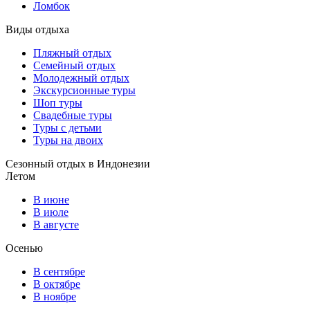
Ломбок
Виды отдыха
Пляжный отдых
Семейный отдых
Молодежный отдых
Экскурсионные туры
Шоп туры
Свадебные туры
Туры с детьми
Туры на двоих
Сезонный отдых в Индонезии
Летом
В июне
В июле
В августе
Осенью
В сентябре
В октябре
В ноябре