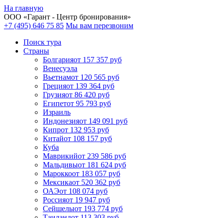
На главную
ООО «
Гарант
- Центр бронирования»
+7 (495) 646 75 85
Мы вам перезвоним
Поиск тура
Cтраны
Болгария
от 157 357 руб
Венесуэла
Вьетнам
от 120 565 руб
Греция
от 139 364 руб
Грузия
от 86 420 руб
Египет
от 95 793 руб
Израиль
Индонезия
от 149 091 руб
Кипр
от 132 953 руб
Китай
от 108 157 руб
Куба
Маврикий
от 239 586 руб
Мальдивы
от 181 624 руб
Марокко
от 183 057 руб
Мексика
от 520 362 руб
ОАЭ
от 108 074 руб
Россия
от 19 947 руб
Сейшелы
от 193 774 руб
Таиланд
от 113 303 руб