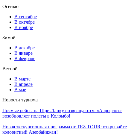
Осенью
В сентябре
В октябре
В ноябре
Зимой
В декабре
В январе
В феврале
Весной
В марте
В апреле
В мае
Новости туризма
Прямые рейсы на Шри-Ланку возвращаются: «Аэрофлот»
возобновляет полеты в Коломбо!
Новая экскурсионная программа от TEZ TOUR: открывайте
колоритный Азербайджан!