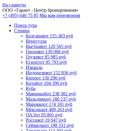
На главную
ООО «
Гарант
- Центр бронирования»
+7 (495) 646 75 85
Мы вам перезвоним
Поиск тура
Cтраны
Болгария
от 155 383 руб
Венесуэла
Вьетнам
от 120 565 руб
Греция
от 139 068 руб
Грузия
от 85 985 руб
Египет
от 95 793 руб
Израиль
Индонезия
от 152 836 руб
Кипр
от 130 290 руб
Китай
от 104 390 руб
Куба
Маврикий
от 238 382 руб
Мальдивы
от 180 237 руб
Марокко
от 174 181 руб
Мексика
от 489 263 руб
ОАЭ
от 95 801 руб
Россия
от 19 947 руб
Сейшелы
от 198 331 руб
Таиланд
от 113 303 руб