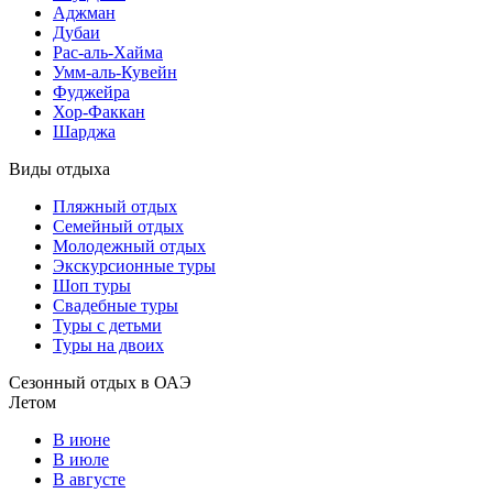
Аджман
Дубаи
Рас-аль-Хайма
Умм-аль-Кувейн
Фуджейра
Хор-Факкан
Шарджа
Виды отдыха
Пляжный отдых
Семейный отдых
Молодежный отдых
Экскурсионные туры
Шоп туры
Свадебные туры
Туры с детьми
Туры на двоих
Сезонный отдых в ОАЭ
Летом
В июне
В июле
В августе