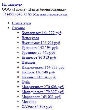
На главную
ООО «
Гарант
- Центр бронирования»
+7 (495) 646 75 85
Мы вам перезвоним
Поиск тура
Cтраны
Болгария
от 164 277 руб
Венесуэла
Вьетнам
от 125 905 руб
Греция
от 142 193 руб
Грузия
от 75 445 руб
Египет
от 86 313 руб
Израиль
Индонезия
от 164 333 руб
Кипр
от 136 548 руб
Китай
от 113 842 руб
Куба
Маврикий
от 270 608 руб
Мальдивы
от 179 327 руб
Марокко
от 163 021 руб
Мексика
ОАЭ
от 84 308 руб