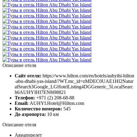
Описание отеля
Сайт отеля:
https://www.hilton.com/en/hotels/auhyihi-hilton
-abu-dhabi-yas-island/?WT.mc_id=zMDEC0UAE1HI2Natur
alSearch3Google_LGHotelListing4DGGeneric_5LocalSearc
h6AUHYIHI7EN8i98821
Телефон:
+971 (2) 208-68-88
Email:
AUHYI.Hotel@Hilton.com
Количество номеров:
545
До аэропорта:
10 км
Описание отеля
Авиаперелет