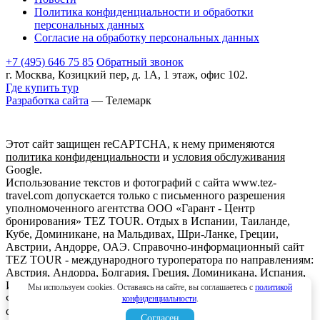
Политика конфиденциальности и обработки
персональных данных
Согласие на обработку персональных данных
+7 (495) 646 75 85
Обратный звонок
г. Москва, Козицкий пер, д. 1А, 1 этаж, офис 102.
Где купить тур
Разработка сайта
— Телемарк
Этот сайт защищен reCAPTCHA, к нему применяются
политика конфиденциальности
и
условия обслуживания
Google.
Использование текстов и фотографий с сайта www.tez-
travel.com допускается только с письменного разрешения
уполномоченного агентства ООО «Гарант - Центр
бронирования» TEZ TOUR. Отдых в Испании, Таиланде,
Кубе, Доминикане, на Мальдивах, Шри-Ланке, Греции,
Австрии, Андорре, ОАЭ. Справочно-информационный сайт
TEZ TOUR - международного туроператора по направлениям:
Австрия, Андорра, Болгария, Греция, Доминикана, Испания,
Италия, Кипр, Куба, Мальдивы, Мексика, ОАЭ, Таиланд,
Мы используем cookies. Оставаясь на сайте, вы соглашаетесь с
политикой
Франция, Шри-Ланка. Информация о ценах, указанная на
конфиденциальности
.
сайте, не является ни рекламой, ни офертой. определяемой
Согласен