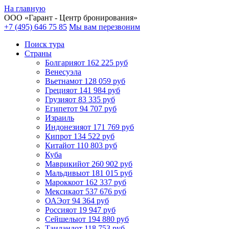
На главную
ООО «
Гарант
- Центр бронирования»
+7 (495) 646 75 85
Мы вам перезвоним
Поиск тура
Cтраны
Болгария
от 162 225 руб
Венесуэла
Вьетнам
от 128 059 руб
Греция
от 141 984 руб
Грузия
от 83 335 руб
Египет
от 94 707 руб
Израиль
Индонезия
от 171 769 руб
Кипр
от 134 522 руб
Китай
от 110 803 руб
Куба
Маврикий
от 260 902 руб
Мальдивы
от 181 015 руб
Марокко
от 162 337 руб
Мексика
от 537 676 руб
ОАЭ
от 94 364 руб
Россия
от 19 947 руб
Сейшелы
от 194 880 руб
Таиланд
от 118 753 руб