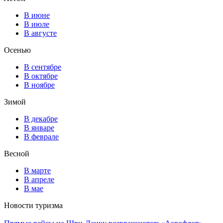
В июне
В июле
В августе
Осенью
В сентябре
В октябре
В ноябре
Зимой
В декабре
В январе
В феврале
Весной
В марте
В апреле
В мае
Новости туризма