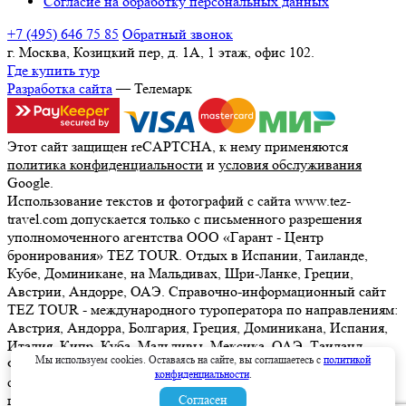
Согласие на обработку персональных данных
+7 (495) 646 75 85
Обратный звонок
г. Москва, Козицкий пер, д. 1А, 1 этаж, офис 102.
Где купить тур
Разработка сайта
— Телемарк
Этот сайт защищен reCAPTCHA, к нему применяются
политика конфиденциальности
и
условия обслуживания
Google.
Использование текстов и фотографий с сайта www.tez-
travel.com допускается только с письменного разрешения
уполномоченного агентства ООО «Гарант - Центр
бронирования» TEZ TOUR. Отдых в Испании, Таиланде,
Кубе, Доминикане, на Мальдивах, Шри-Ланке, Греции,
Австрии, Андорре, ОАЭ. Справочно-информационный сайт
TEZ TOUR - международного туроператора по направлениям:
Австрия, Андорра, Болгария, Греция, Доминикана, Испания,
Италия, Кипр, Куба, Мальдивы, Мексика, ОАЭ, Таиланд,
Мы используем cookies. Оставаясь на сайте, вы соглашаетесь с
политикой
Франция, Шри-Ланка. Информация о ценах, указанная на
конфиденциальности
.
сайте, не является ни рекламой, ни офертой. определяемой
положениями Статьи 437 (2) Гражданского кодекса
Согласен