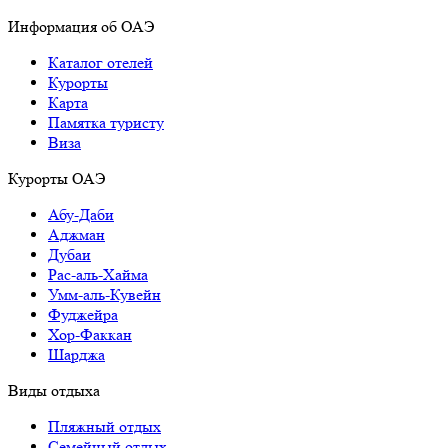
Информация об ОАЭ
Каталог отелей
Курорты
Карта
Памятка туристу
Виза
Курорты ОАЭ
Абу-Даби
Аджман
Дубаи
Рас-аль-Хайма
Умм-аль-Кувейн
Фуджейра
Хор-Факкан
Шарджа
Виды отдыха
Пляжный отдых
Семейный отдых