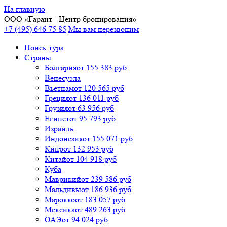
На главную
ООО «
Гарант
- Центр бронирования»
+7 (495) 646 75 85
Мы вам перезвоним
Поиск тура
Cтраны
Болгария
от 155 383 руб
Венесуэла
Вьетнам
от 120 565 руб
Греция
от 136 011 руб
Грузия
от 63 956 руб
Египет
от 95 793 руб
Израиль
Индонезия
от 155 071 руб
Кипр
от 132 953 руб
Китай
от 104 918 руб
Куба
Маврикий
от 239 586 руб
Мальдивы
от 186 936 руб
Марокко
от 183 057 руб
Мексика
от 489 263 руб
ОАЭ
от 94 024 руб