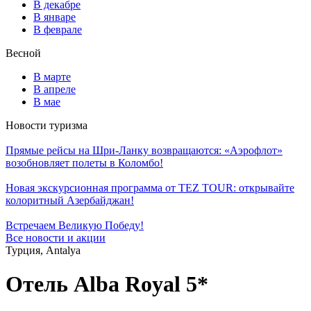
В декабре
В январе
В феврале
Весной
В марте
В апреле
В мае
Новости туризма
Прямые рейсы на Шри-Ланку возвращаются: «Аэрофлот»
возобновляет полеты в Коломбо!
Новая экскурсионная программа от TEZ TOUR: открывайте
колоритный Азербайджан!
Встречаем Великую Победу!
Все новости и акции
Турция, Antalya
Отель Alba Royal 5*