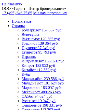
На главную
ООО «
Гарант
- Центр бронирования»
+7 (495) 646 75 85
Мы вам перезвоним
Поиск тура
Cтраны
Болгария
от 157 357 руб
Венесуэла
Вьетнам
от 120 565 руб
Греция
от 139 364 руб
Грузия
от 87 240 руб
Египет
от 95 793 руб
Израиль
Индонезия
от 155 071 руб
Кипр
от 132 953 руб
Китай
от 112 552 руб
Куба
Маврикий
от 239 586 руб
Мальдивы
от 181 624 руб
Марокко
от 183 057 руб
Мексика
от 489 263 руб
ОАЭ
от 94 024 руб
Россия
от 19 947 руб
Сейшелы
от 198 331 руб
Таиланд
от 113 303 руб