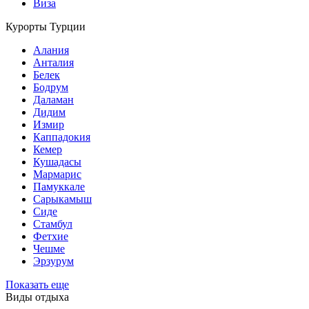
Виза
Курорты Турции
Алания
Анталия
Белек
Бодрум
Даламан
Дидим
Измир
Каппадокия
Кемер
Кушадасы
Мармарис
Памуккале
Сарыкамыш
Сиде
Стамбул
Фетхие
Чешме
Эрзурум
Показать еще
Виды отдыха