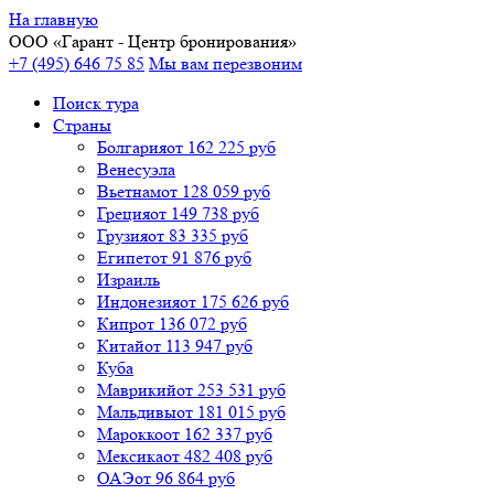
На главную
ООО «
Гарант
- Центр бронирования»
+7 (495) 646 75 85
Мы вам перезвоним
Поиск тура
Cтраны
Болгария
от 162 225 руб
Венесуэла
Вьетнам
от 128 059 руб
Греция
от 149 738 руб
Грузия
от 83 335 руб
Египет
от 91 876 руб
Израиль
Индонезия
от 175 626 руб
Кипр
от 136 072 руб
Китай
от 113 947 руб
Куба
Маврикий
от 253 531 руб
Мальдивы
от 181 015 руб
Марокко
от 162 337 руб
Мексика
от 482 408 руб
ОАЭ
от 96 864 руб