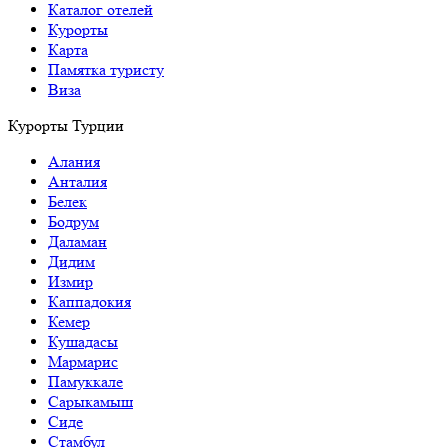
Каталог отелей
Курорты
Карта
Памятка туристу
Виза
Курорты Турции
Алания
Анталия
Белек
Бодрум
Даламан
Дидим
Измир
Каппадокия
Кемер
Кушадасы
Мармарис
Памуккале
Сарыкамыш
Сиде
Стамбул