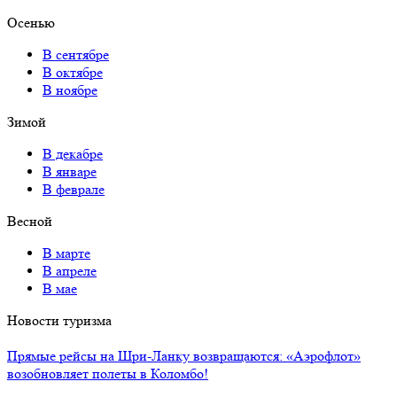
Осенью
В сентябре
В октябре
В ноябре
Зимой
В декабре
В январе
В феврале
Весной
В марте
В апреле
В мае
Новости туризма
Прямые рейсы на Шри-Ланку возвращаются: «Аэрофлот»
возобновляет полеты в Коломбо!