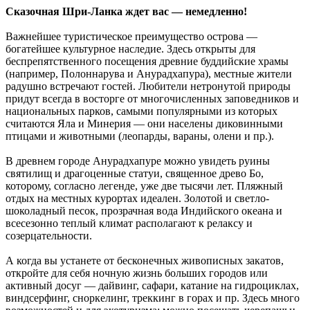
Сказочная Шри-Ланка ждет вас — немедленно!
Важнейшее туристическое преимущество острова —
богатейшее культурное наследие. Здесь открыты для
беспрепятственного посещения древние буддийские храмы
(например, Полоннарува и Анурадхапура), местные жители
радушно встречают гостей. Любители нетронутой природы
придут всегда в восторге от многочисленных заповедников и
национальных парков, самыми популярными из которых
считаются Яла и Минерия — они населены диковинными
птицами и животными (леопарды, вараны, олени и пр.).
В древнем городе Анурадхапуре можно увидеть руины
святилищ и драгоценные статуи, священное древо Бо,
которому, согласно легенде, уже две тысячи лет. Пляжный
отдых на местных курортах идеален. Золотой и светло-
шоколадный песок, прозрачная вода Индийского океана и
всесезонно теплый климат располагают к релаксу и
созерцательности.
А когда вы устанете от бесконечных живописных закатов,
откройте для себя ночную жизнь больших городов или
активный досуг — дайвинг, сафари, катание на гидроциклах,
виндсерфинг, сноркелинг, треккинг в горах и пр. Здесь много