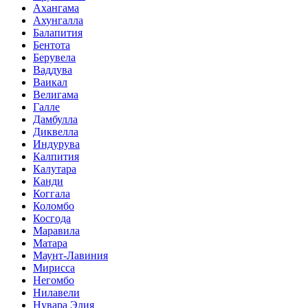
Ахангама
Ахунгалла
Балапития
Бентота
Берувела
Ваддува
Ваикал
Велигама
Галле
Дамбулла
Диквелла
Индурува
Калпития
Калутара
Канди
Коггала
Коломбо
Косгода
Маравила
Матара
Маунт-Лавиния
Мирисса
Негомбо
Нилавели
Нувара Элия