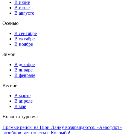
В июне
В июле
В августе
Осенью
В сентябре
В октябре
В ноябре
Зимой
В декабре
В январе
В феврале
Весной
В марте
В апреле
В мае
Новости туризма
Прямые рейсы на Шри-Ланку возвращаются: «Аэрофлот»
возобновляет полеты в Коломбо!