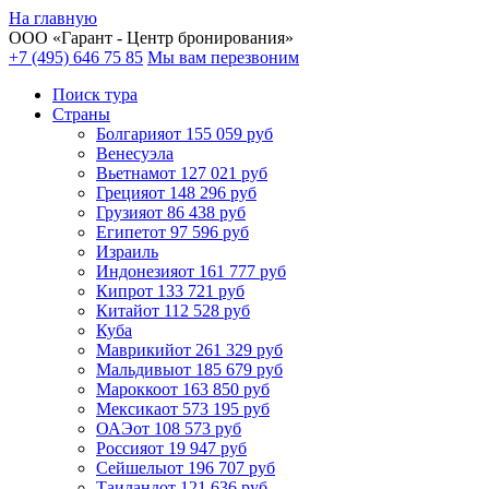
На главную
ООО «
Гарант
- Центр бронирования»
+7 (495) 646 75 85
Мы вам перезвоним
Поиск тура
Cтраны
Болгария
от 155 059 руб
Венесуэла
Вьетнам
от 127 021 руб
Греция
от 148 296 руб
Грузия
от 86 438 руб
Египет
от 97 596 руб
Израиль
Индонезия
от 161 777 руб
Кипр
от 133 721 руб
Китай
от 112 528 руб
Куба
Маврикий
от 261 329 руб
Мальдивы
от 185 679 руб
Марокко
от 163 850 руб
Мексика
от 573 195 руб
ОАЭ
от 108 573 руб
Россия
от 19 947 руб
Сейшелы
от 196 707 руб
Таиланд
от 121 636 руб