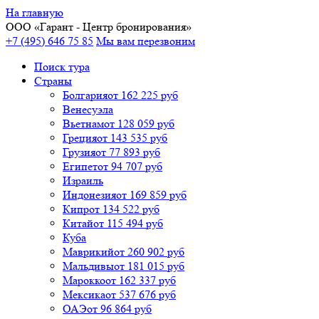
На главную
ООО «
Гарант
- Центр бронирования»
+7 (495) 646 75 85
Мы вам перезвоним
Поиск тура
Cтраны
Болгария
от 162 225 руб
Венесуэла
Вьетнам
от 128 059 руб
Греция
от 143 535 руб
Грузия
от 77 893 руб
Египет
от 94 707 руб
Израиль
Индонезия
от 169 859 руб
Кипр
от 134 522 руб
Китай
от 115 494 руб
Куба
Маврикий
от 260 902 руб
Мальдивы
от 181 015 руб
Марокко
от 162 337 руб
Мексика
от 537 676 руб
ОАЭ
от 96 864 руб