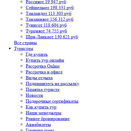
Россия
от 19 947 руб
Сейшелы
от 198 331 руб
Таиланд
от 113 303 руб
Танзания
от 156 312 руб
Тунис
от 118 604 руб
Турция
от 74 755 руб
Шри-Ланка
от 130 621 руб
Все страны
Туристам
Где купить
Купить тур онлайн
Рассрочка Online
Рассрочка в офисе
Виды отдыха
Подпишитесь на рассылку
Памятка туриста
Новости
Подарочные сертификаты
Как купить тур
Наши менеджеры
Раннее бронирование
Авиабилеты
Горящие туры