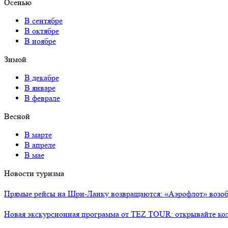
Осенью
В сентябре
В октябре
В ноябре
Зимой
В декабре
В январе
В феврале
Весной
В марте
В апреле
В мае
Новости туризма
Прямые рейсы на Шри-Ланку возвращаются: «Аэрофлот» возоб
Новая экскурсионная программа от TEZ TOUR: открывайте ко