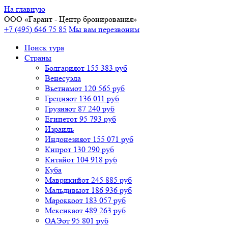
На главную
ООО «
Гарант
- Центр бронирования»
+7 (495) 646 75 85
Мы вам перезвоним
Поиск тура
Cтраны
Болгария
от 155 383 руб
Венесуэла
Вьетнам
от 120 565 руб
Греция
от 136 011 руб
Грузия
от 87 240 руб
Египет
от 95 793 руб
Израиль
Индонезия
от 155 071 руб
Кипр
от 130 290 руб
Китай
от 104 918 руб
Куба
Маврикий
от 245 885 руб
Мальдивы
от 186 936 руб
Марокко
от 183 057 руб
Мексика
от 489 263 руб
ОАЭ
от 95 801 руб