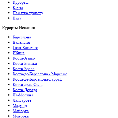
Курорты
Карта
Памятка туристу
Виза
Курорты Испании
Барселона
Валенсия
Гран-Канария
Ибица
Коста-Азаар
Коста-Бланка
Коста-Брава
Коста-де-Барселона - Маресме
Коста-де-Барселона-Гарраф
Коста-дель-Соль
Коста-Дорада
Ла-Молина
Лансароте
Мадрид
Майорка
Менорка