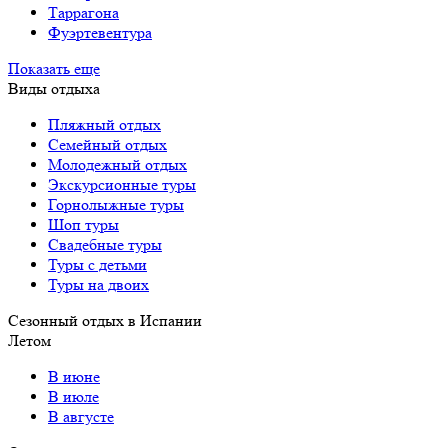
Таррагона
Фуэртевентура
Показать еще
Виды отдыха
Пляжный отдых
Семейный отдых
Молодежный отдых
Экскурсионные туры
Горнолыжные туры
Шоп туры
Свадебные туры
Туры с детьми
Туры на двоих
Сезонный отдых в Испании
Летом
В июне
В июле
В августе