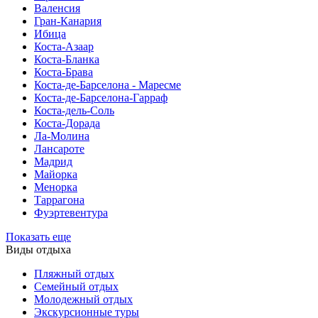
Валенсия
Гран-Канария
Ибица
Коста-Азаар
Коста-Бланка
Коста-Брава
Коста-де-Барселона - Маресме
Коста-де-Барселона-Гарраф
Коста-дель-Соль
Коста-Дорада
Ла-Молина
Лансароте
Мадрид
Майорка
Менорка
Таррагона
Фуэртевентура
Показать еще
Виды отдыха
Пляжный отдых
Семейный отдых
Молодежный отдых
Экскурсионные туры