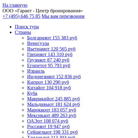
На главную
ООО «
Гарант
- Центр бронирования»
+7 (495) 646 75 85
Мы вам перезвоним
Поиск тура
Cтраны
Болгария
от 155 383 руб
Венесуэла
Вьетнам
от 120 565 руб
Греция
от 143 310 руб
Грузия
от 87 240 руб
Египет
от 95 793 руб
Израиль
Индонезия
от 152 836 руб
Кипр
от 130 290 руб
Китай
от 104 918 руб
Куба
Маврикий
от 245 885 руб
Мальдивы
от 181 624 руб
Марокко
от 183 057 руб
Мексика
от 489 263 руб
ОАЭ
от 108 074 руб
Россия
от 19 947 руб
Сейшелы
от 198 331 руб
Таиланд
от 113 303 руб