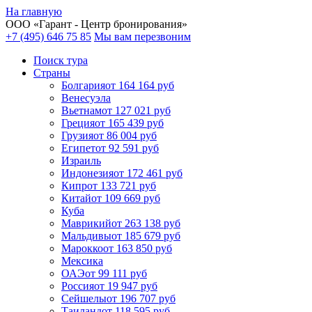
На главную
ООО «
Гарант
- Центр бронирования»
+7 (495) 646 75 85
Мы вам перезвоним
Поиск тура
Cтраны
Болгария
от 164 164 руб
Венесуэла
Вьетнам
от 127 021 руб
Греция
от 165 439 руб
Грузия
от 86 004 руб
Египет
от 92 591 руб
Израиль
Индонезия
от 172 461 руб
Кипр
от 133 721 руб
Китай
от 109 669 руб
Куба
Маврикий
от 263 138 руб
Мальдивы
от 185 679 руб
Марокко
от 163 850 руб
Мексика
ОАЭ
от 99 111 руб
Россия
от 19 947 руб
Сейшелы
от 196 707 руб
Таиланд
от 118 595 руб