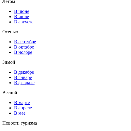
Летом
В июне
В июле
В августе
Осенью
В сентябре
В октябре
В ноябре
Зимой
В декабре
В январе
В феврале
Весной
В марте
В апреле
В мае
Новости туризма