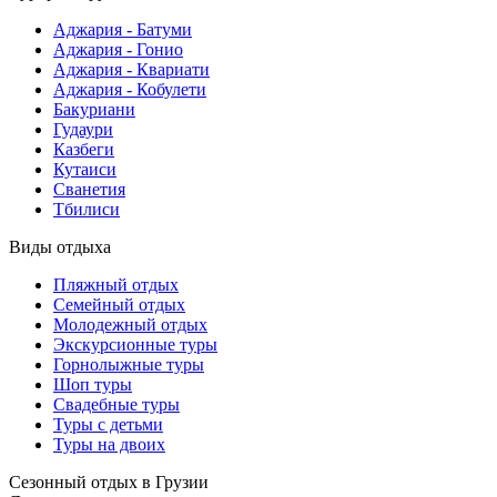
Аджария - Батуми
Аджария - Гонио
Аджария - Квариати
Аджария - Кобулети
Бакуриани
Гудаури
Казбеги
Кутаиси
Сванетия
Тбилиси
Виды отдыха
Пляжный отдых
Семейный отдых
Молодежный отдых
Экскурсионные туры
Горнолыжные туры
Шоп туры
Свадебные туры
Туры с детьми
Туры на двоих
Сезонный отдых в Грузии