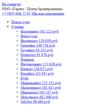
На главную
ООО «
Гарант
- Центр бронирования»
+7 (495) 646 75 85
Мы вам перезвоним
Поиск тура
Cтраны
Болгария
от 162 225 руб
Венесуэла
Вьетнам
от 128 059 руб
Греция
от 149 738 руб
Грузия
от 83 335 руб
Египет
от 91 876 руб
Израиль
Индонезия
от 175 626 руб
Кипр
от 136 072 руб
Китай
от 113 947 руб
Куба
Маврикий
от 253 531 руб
Мальдивы
от 181 015 руб
Марокко
от 162 337 руб
Мексика
от 482 408 руб
ОАЭ
от 96 864 руб