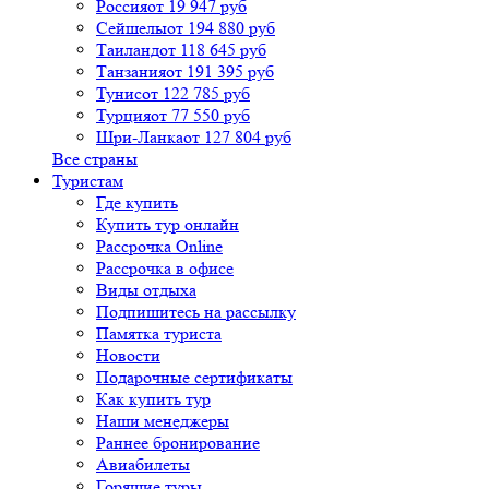
Россия
от 19 947 руб
Сейшелы
от 194 880 руб
Таиланд
от 118 645 руб
Танзания
от 191 395 руб
Тунис
от 122 785 руб
Турция
от 77 550 руб
Шри-Ланка
от 127 804 руб
Все страны
Туристам
Где купить
Купить тур онлайн
Рассрочка Online
Рассрочка в офисе
Виды отдыха
Подпишитесь на рассылку
Памятка туриста
Новости
Подарочные сертификаты
Как купить тур
Наши менеджеры
Раннее бронирование
Авиабилеты
Горящие туры