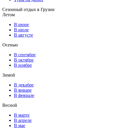
Сезонный отдых в Грузии
Летом
В июне
В июле
В августе
Осенью
В сентябре
В октябре
В ноябре
Зимой
В декабре
В январе
В феврале
Весной
В марте
В апреле
В мае