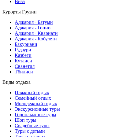
Виза
Курорты Грузии
Аджария - Батуми
Аджария - Гонио
Аджария - Квариати
Аджария - Кобулети
Бакуриани
Гудаури
Казбеги
Кутаиси
Сванетия
Тбилиси
Виды отдыха
Пляжный отдых
Семейный отдых
Молодежный отдых
Экскурсионные туры
Горнолыжные туры
Шоп туры
Свадебные туры
Туры с детьми
Туры на двоих