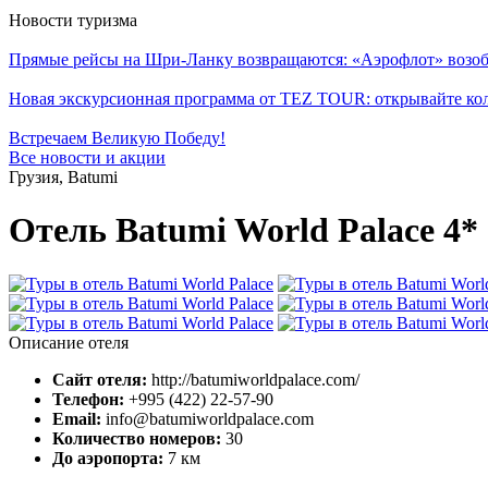
Новости туризма
Прямые рейсы на Шри-Ланку возвращаются: «Аэрофлот» возоб
Новая экскурсионная программа от TEZ TOUR: открывайте ко
Встречаем Великую Победу!
Все новости и акции
Грузия, Batumi
Отель Batumi World Palace 4*
Описание отеля
Сайт отеля:
http://batumiworldpalace.com/
Телефон:
+995 (422) 22-57-90
Email:
info@batumiworldpalace.com
Количество номеров:
30
До аэропорта:
7 км