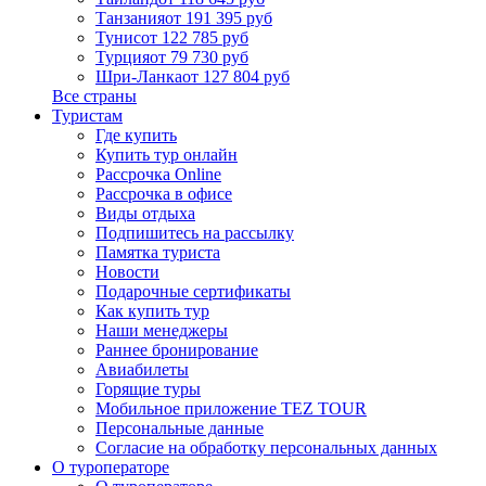
Танзания
от 191 395 руб
Тунис
от 122 785 руб
Турция
от 79 730 руб
Шри-Ланка
от 127 804 руб
Все страны
Туристам
Где купить
Купить тур онлайн
Рассрочка Online
Рассрочка в офисе
Виды отдыха
Подпишитесь на рассылку
Памятка туриста
Новости
Подарочные сертификаты
Как купить тур
Наши менеджеры
Раннее бронирование
Авиабилеты
Горящие туры
Мобильное приложение TEZ TOUR
Персональные данные
Согласие на обработку персональных данных
О туроператоре