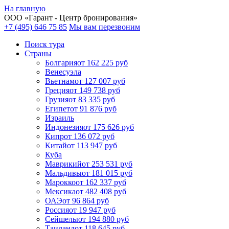
На главную
ООО «
Гарант
- Центр бронирования»
+7 (495) 646 75 85
Мы вам перезвоним
Поиск тура
Cтраны
Болгария
от 162 225 руб
Венесуэла
Вьетнам
от 127 007 руб
Греция
от 149 738 руб
Грузия
от 83 335 руб
Египет
от 91 876 руб
Израиль
Индонезия
от 175 626 руб
Кипр
от 136 072 руб
Китай
от 113 947 руб
Куба
Маврикий
от 253 531 руб
Мальдивы
от 181 015 руб
Марокко
от 162 337 руб
Мексика
от 482 408 руб
ОАЭ
от 96 864 руб
Россия
от 19 947 руб
Сейшелы
от 194 880 руб
Таиланд
от 118 645 руб