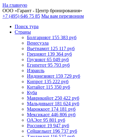
На главную
ООО «
Гарант
- Центр бронирования»
+7 (495) 646 75 85
Мы вам перезвоним
Поиск тура
Cтраны
Болгария
от 155 383 руб
Венесуэла
Вьетнам
от 125 117 руб
Греция
от 139 364 руб
Грузия
от 65 049 руб
Египет
от 95 793 руб
Израиль
Индонезия
от 159 729 руб
Кипр
от 135 222 руб
Китай
от 115 350 руб
Куба
Маврикий
от 250 422 руб
Мальдивы
от 181 624 руб
Марокко
от 174 181 руб
Мексика
от 446 806 руб
ОАЭ
от 95 801 руб
Россия
от 19 947 руб
Сейшелы
от 196 737 руб
Таиланд
от 116 527 руб