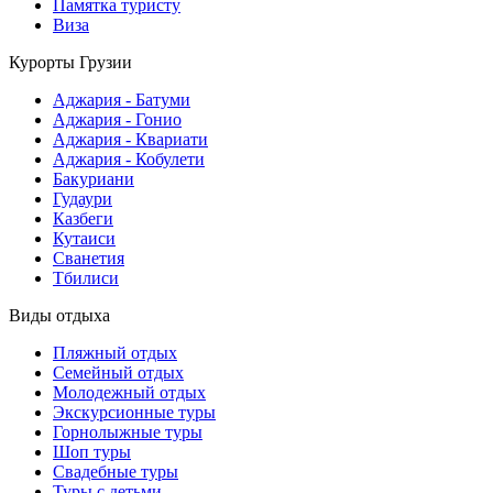
Памятка туристу
Виза
Курорты Грузии
Аджария - Батуми
Аджария - Гонио
Аджария - Квариати
Аджария - Кобулети
Бакуриани
Гудаури
Казбеги
Кутаиси
Сванетия
Тбилиси
Виды отдыха
Пляжный отдых
Семейный отдых
Молодежный отдых
Экскурсионные туры
Горнолыжные туры
Шоп туры
Свадебные туры
Туры с детьми