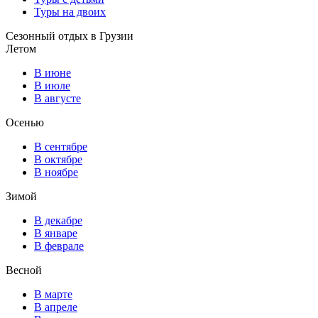
Туры на двоих
Сезонный отдых в Грузии
Летом
В июне
В июле
В августе
Осенью
В сентябре
В октябре
В ноябре
Зимой
В декабре
В январе
В феврале
Весной
В марте
В апреле