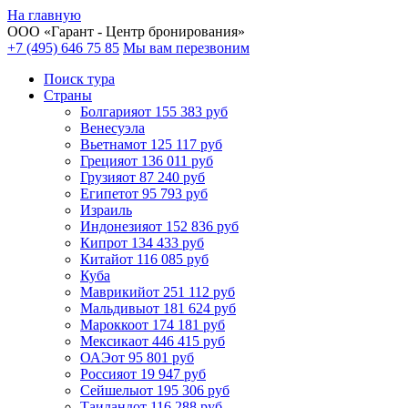
На главную
ООО «
Гарант
- Центр бронирования»
+7 (495) 646 75 85
Мы вам перезвоним
Поиск тура
Cтраны
Болгария
от 155 383 руб
Венесуэла
Вьетнам
от 125 117 руб
Греция
от 136 011 руб
Грузия
от 87 240 руб
Египет
от 95 793 руб
Израиль
Индонезия
от 152 836 руб
Кипр
от 134 433 руб
Китай
от 116 085 руб
Куба
Маврикий
от 251 112 руб
Мальдивы
от 181 624 руб
Марокко
от 174 181 руб
Мексика
от 446 415 руб
ОАЭ
от 95 801 руб
Россия
от 19 947 руб
Сейшелы
от 195 306 руб
Таиланд
от 116 288 руб