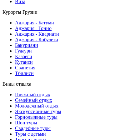
Виза
Курорты Грузии
Аджария - Батуми
Аджария - Гонио
Аджария - Квариати
Аджария - Кобулети
Бакуриани
Гудаури
Казбеги
Кутаиси
Сванетия
Тбилиси
Виды отдыха
Пляжный отдых
Семейный отдых
Молодежный отдых
Экскурсионные туры
Горнолыжные туры
Шоп туры
Свадебные туры
Туры с детьми
Туры на двоих