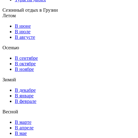
Сезонный отдых в Грузии
Летом
В июне
В июле
В августе
Осенью
В сентябре
В октябре
В ноябре
Зимой
В декабре
В январе
В феврале
Весной
В марте
В апреле
В мае