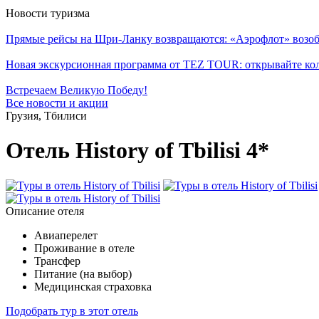
Новости туризма
Прямые рейсы на Шри-Ланку возвращаются: «Аэрофлот» возоб
Новая экскурсионная программа от TEZ TOUR: открывайте ко
Встречаем Великую Победу!
Все новости и акции
Грузия, Тбилиси
Отель History of Tbilisi 4*
Описание отеля
Авиаперелет
Проживание в отеле
Трансфер
Питание (на выбор)
Медицинская страховка
Подобрать тур в этот отель