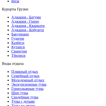
Виза
Курорты Грузии
Аджария - Батуми
Аджария - Гонио
Аджария - Квариати
Аджария - Кобулети
Бакуриани
Гудаури
Казбеги
Кутаиси
Сванетия
Тбилиси
Виды отдыха
Пляжный отдых
Семейный отдых
Молодежный отдых
Экскурсионные туры
Горнолыжные туры
Шоп туры
Свадебные туры
Туры с детьми
Туры на двоих