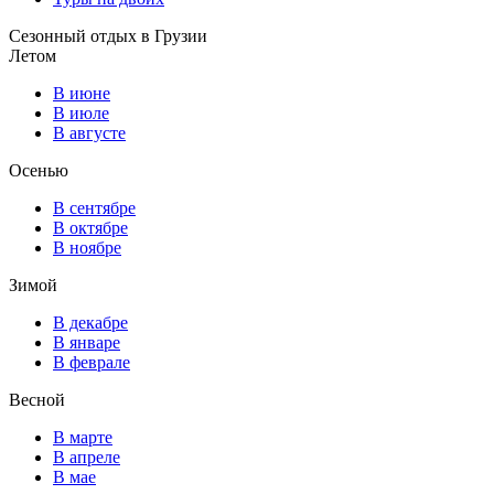
Сезонный отдых в Грузии
Летом
В июне
В июле
В августе
Осенью
В сентябре
В октябре
В ноябре
Зимой
В декабре
В январе
В феврале
Весной
В марте
В апреле
В мае