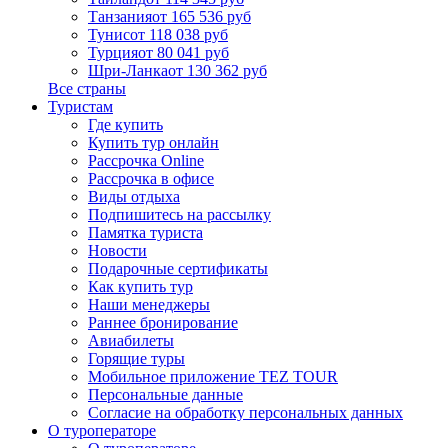
Танзания
от 165 536 руб
Тунис
от 118 038 руб
Турция
от 80 041 руб
Шри-Ланка
от 130 362 руб
Все страны
Туристам
Где купить
Купить тур онлайн
Рассрочка Online
Рассрочка в офисе
Виды отдыха
Подпишитесь на рассылку
Памятка туриста
Новости
Подарочные сертификаты
Как купить тур
Наши менеджеры
Раннее бронирование
Авиабилеты
Горящие туры
Мобильное приложение TEZ TOUR
Персональные данные
Согласие на обработку персональных данных
О туроператоре