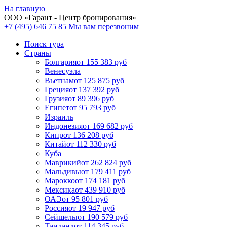
На главную
ООО «
Гарант
- Центр бронирования»
+7 (495) 646 75 85
Мы вам перезвоним
Поиск тура
Cтраны
Болгария
от 155 383 руб
Венесуэла
Вьетнам
от 125 875 руб
Греция
от 137 392 руб
Грузия
от 89 396 руб
Египет
от 95 793 руб
Израиль
Индонезия
от 169 682 руб
Кипр
от 136 208 руб
Китай
от 112 330 руб
Куба
Маврикий
от 262 824 руб
Мальдивы
от 179 411 руб
Марокко
от 174 181 руб
Мексика
от 439 910 руб
ОАЭ
от 95 801 руб
Россия
от 19 947 руб
Сейшелы
от 190 579 руб
Таиланд
от 114 345 руб