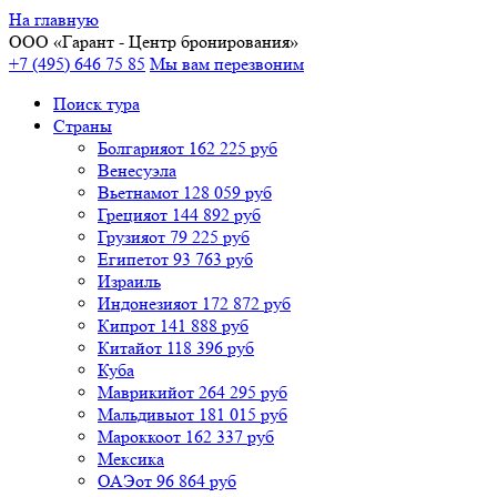
На главную
ООО «
Гарант
- Центр бронирования»
+7 (495) 646 75 85
Мы вам перезвоним
Поиск тура
Cтраны
Болгария
от 162 225 руб
Венесуэла
Вьетнам
от 128 059 руб
Греция
от 144 892 руб
Грузия
от 79 225 руб
Египет
от 93 763 руб
Израиль
Индонезия
от 172 872 руб
Кипр
от 141 888 руб
Китай
от 118 396 руб
Куба
Маврикий
от 264 295 руб
Мальдивы
от 181 015 руб
Марокко
от 162 337 руб
Мексика
ОАЭ
от 96 864 руб