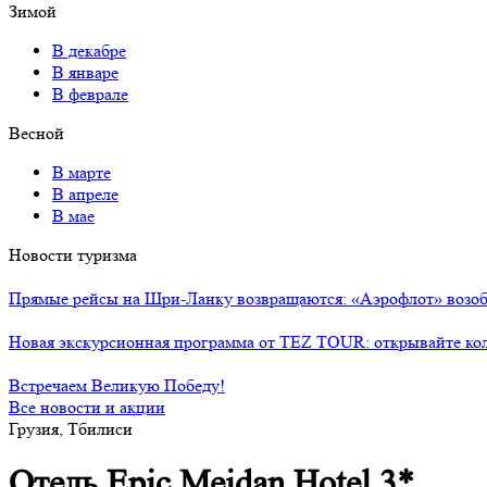
Зимой
В декабре
В январе
В феврале
Весной
В марте
В апреле
В мае
Новости туризма
Прямые рейсы на Шри-Ланку возвращаются: «Аэрофлот» возоб
Новая экскурсионная программа от TEZ TOUR: открывайте ко
Встречаем Великую Победу!
Все новости и акции
Грузия, Тбилиси
Отель Epic Meidan Hotel 3*