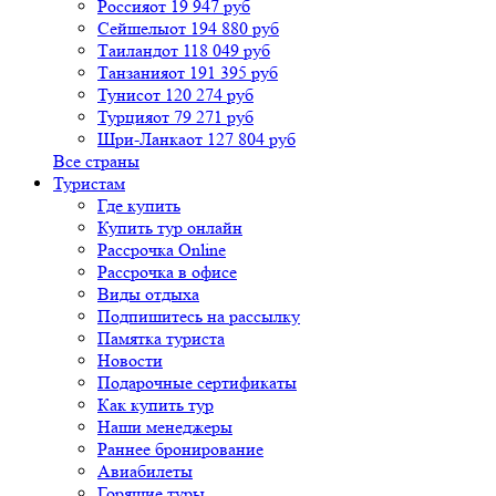
Россия
от 19 947 руб
Сейшелы
от 194 880 руб
Таиланд
от 118 049 руб
Танзания
от 191 395 руб
Тунис
от 120 274 руб
Турция
от 79 271 руб
Шри-Ланка
от 127 804 руб
Все страны
Туристам
Где купить
Купить тур онлайн
Рассрочка Online
Рассрочка в офисе
Виды отдыха
Подпишитесь на рассылку
Памятка туриста
Новости
Подарочные сертификаты
Как купить тур
Наши менеджеры
Раннее бронирование
Авиабилеты
Горящие туры