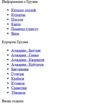
Информация о Грузии
Каталог отелей
Курорты
Погода
Карта
Памятка туристу
Виза
Курорты Грузии
Аджария - Батуми
Аджария - Гонио
Аджария - Квариати
Аджария - Кобулети
Бакуриани
Гудаури
Казбеги
Кутаиси
Сванетия
Тбилиси
Виды отдыха