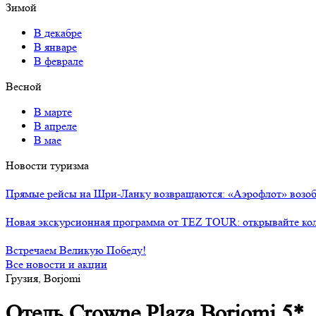
Зимой
В декабре
В январе
В феврале
Весной
В марте
В апреле
В мае
Новости туризма
Прямые рейсы на Шри-Ланку возвращаются: «Аэрофлот» возоб
Новая экскурсионная программа от TEZ TOUR: открывайте ко
Встречаем Великую Победу!
Все новости и акции
Грузия, Borjomi
Отель Crowne Plaza Borjomi 5*