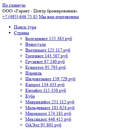
На главную
ООО «
Гарант
- Центр бронирования»
+7 (495) 646 75 85
Мы вам перезвоним
Поиск тура
Cтраны
Болгария
от 155 383 руб
Венесуэла
Вьетнам
от 125 117 руб
Греция
от 143 507 руб
Грузия
от 87 240 руб
Египет
от 95 793 руб
Израиль
Индонезия
от 159 729 руб
Кипр
от 134 433 руб
Китай
от 115 350 руб
Куба
Маврикий
от 251 112 руб
Мальдивы
от 181 624 руб
Марокко
от 174 181 руб
Мексика
от 446 415 руб
ОАЭ
от 95 801 руб