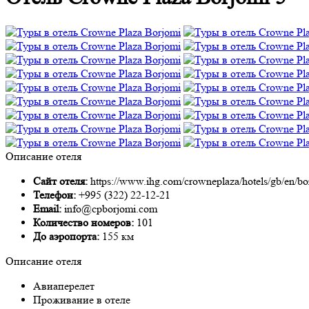
Описание отеля
Сайт отеля:
https://www.ihg.com/crowneplaza/hotels/gb/en/bor
Телефон:
+995 (322) 22-12-21
Email:
info@cpborjomi.com
Количество номеров:
101
До аэропорта:
155 км
Описание отеля
Авиаперелет
Проживание в отеле