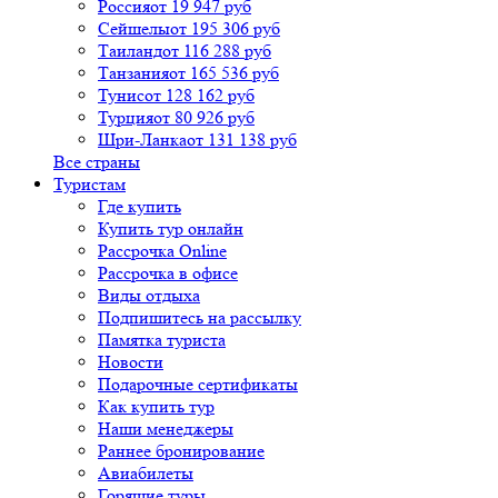
Россия
от 19 947 руб
Сейшелы
от 195 306 руб
Таиланд
от 116 288 руб
Танзания
от 165 536 руб
Тунис
от 128 162 руб
Турция
от 80 926 руб
Шри-Ланка
от 131 138 руб
Все страны
Туристам
Где купить
Купить тур онлайн
Рассрочка Online
Рассрочка в офисе
Виды отдыха
Подпишитесь на рассылку
Памятка туриста
Новости
Подарочные сертификаты
Как купить тур
Наши менеджеры
Раннее бронирование
Авиабилеты
Горящие туры