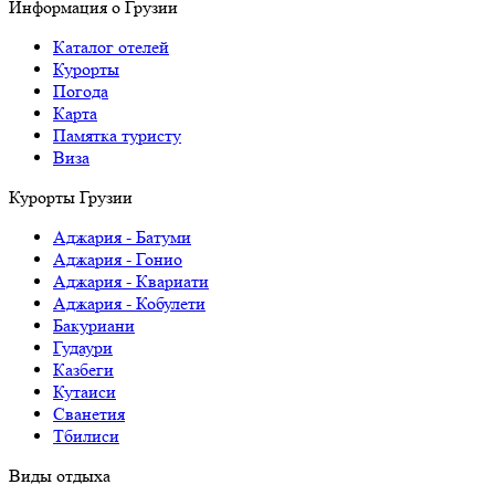
Информация о Грузии
Каталог отелей
Курорты
Погода
Карта
Памятка туристу
Виза
Курорты Грузии
Аджария - Батуми
Аджария - Гонио
Аджария - Квариати
Аджария - Кобулети
Бакуриани
Гудаури
Казбеги
Кутаиси
Сванетия
Тбилиси
Виды отдыха