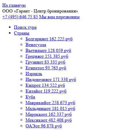
На главную
ООО «
Гарант
- Центр бронирования»
+7 (495) 646 75 85
Мы вам перезвоним
Поиск тура
Cтраны
Болгария
от 162 225 руб
Венесуэла
Вьетнам
от 128 059 руб
Греция
от 151 385 руб
Грузия
от 83 335 руб
Египет
от 93 763 руб
Израиль
Индонезия
от 171 338 руб
Кипр
от 134 522 руб
Китай
от 119 222 руб
Куба
Маврикий
от 258 673 руб
Мальдивы
от 181 015 руб
Марокко
от 162 337 руб
Мексика
от 482 408 руб
ОАЭ
от 96 878 руб