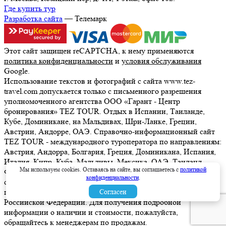
Где купить тур
Разработка сайта
— Телемарк
Этот сайт защищен reCAPTCHA, к нему применяются
политика конфиденциальности
и
условия обслуживания
Google.
Использование текстов и фотографий с сайта www.tez-
travel.com допускается только с письменного разрешения
уполномоченного агентства ООО «Гарант - Центр
бронирования» TEZ TOUR. Отдых в Испании, Таиланде,
Кубе, Доминикане, на Мальдивах, Шри-Ланке, Греции,
Австрии, Андорре, ОАЭ. Справочно-информационный сайт
TEZ TOUR - международного туроператора по направлениям:
Австрия, Андорра, Болгария, Греция, Доминикана, Испания,
Италия, Кипр, Куба, Мальдивы, Мексика, ОАЭ, Таиланд,
Мы используем cookies. Оставаясь на сайте, вы соглашаетесь с
политикой
Франция, Шри-Ланка. Информация о ценах, указанная на
конфиденциальности
.
сайте, не является ни рекламой, ни офертой. определяемой
положениями Статьи 437 (2) Гражданского кодекса
Согласен
Российской Федерации. Для получения подробной
информации о наличии и стоимости, пожалуйста,
обращайтесь к менеджерам по продажам.