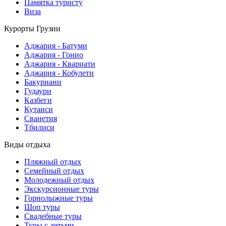
Памятка туристу
Виза
Курорты Грузии
Аджария - Батуми
Аджария - Гонио
Аджария - Квариати
Аджария - Кобулети
Бакуриани
Гудаури
Казбеги
Кутаиси
Сванетия
Тбилиси
Виды отдыха
Пляжный отдых
Семейный отдых
Молодежный отдых
Экскурсионные туры
Горнолыжные туры
Шоп туры
Свадебные туры
Туры с детьми