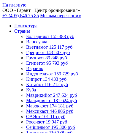
На главную
ООО «
Гарант
- Центр бронирования»
+7 (495) 646 75 85
Мы вам перезвоним
Поиск тура
Cтраны
Болгария
от 155 383 руб
Венесуэла
Вьетнам
от 125 117 руб
Греция
от 143 507 руб
Грузия
от 89 848 руб
Египет
от 95 793 руб
Израиль
Индонезия
от 159 729 руб
Кипр
от 134 433 руб
Китай
от 116 212 руб
Куба
Маврикий
от 247 624 руб
Мальдивы
от 181 624 руб
Марокко
от 174 181 руб
Мексика
от 446 806 руб
ОАЭ
от 101 115 руб
Россия
от 19 947 руб
Сейшелы
от 195 306 руб
Таиланд
от 116 288 руб