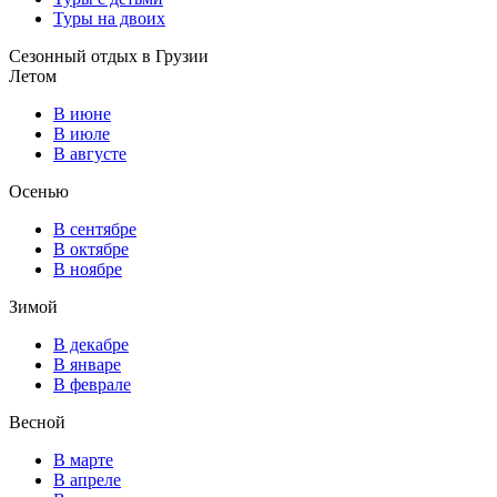
Туры на двоих
Сезонный отдых в Грузии
Летом
В июне
В июле
В августе
Осенью
В сентябре
В октябре
В ноябре
Зимой
В декабре
В январе
В феврале
Весной
В марте
В апреле