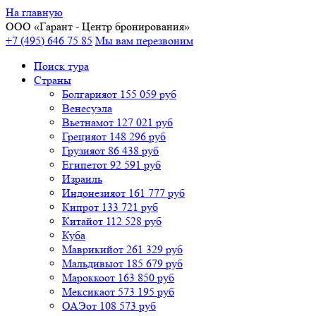
На главную
ООО «
Гарант
- Центр бронирования»
+7 (495) 646 75 85
Мы вам перезвоним
Поиск тура
Cтраны
Болгария
от 155 059 руб
Венесуэла
Вьетнам
от 127 021 руб
Греция
от 148 296 руб
Грузия
от 86 438 руб
Египет
от 92 591 руб
Израиль
Индонезия
от 161 777 руб
Кипр
от 133 721 руб
Китай
от 112 528 руб
Куба
Маврикий
от 261 329 руб
Мальдивы
от 185 679 руб
Марокко
от 163 850 руб
Мексика
от 573 195 руб
ОАЭ
от 108 573 руб