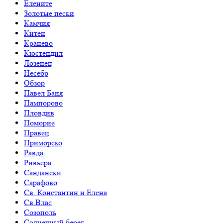
Елените
Золотые пески
Камчия
Китен
Кранево
Кюстендил
Лозенец
Несебр
Обзор
Павел Баня
Пампорово
Пловдив
Поморие
Правец
Приморско
Равда
Ривьера
Сандански
Сарафово
Св. Константин и Елена
Св.Влас
Созополь
Солнечный берег