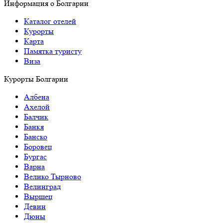
Информация о Болгарии
Каталог отелей
Курорты
Карта
Памятка туристу
Виза
Курорты Болгарии
Албена
Ахелой
Балчик
Банкя
Банско
Боровец
Бургас
Варна
Велико Тырново
Велинград
Выршец
Девин
Дюны