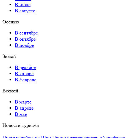
В июле
В августе
Осенью
В сентябре
В октябре
В ноябре
Зимой
В декабре
В январе
В феврале
Весной
В марте
В апреле
В мае
Новости туризма
Прямые рейсы на Шри-Ланку возвращаются: «Аэрофлот»