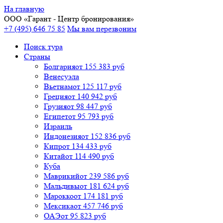
На главную
ООО «
Гарант
- Центр бронирования»
+7 (495) 646 75 85
Мы вам перезвоним
Поиск тура
Cтраны
Болгария
от 155 383 руб
Венесуэла
Вьетнам
от 125 117 руб
Греция
от 140 942 руб
Грузия
от 98 447 руб
Египет
от 95 793 руб
Израиль
Индонезия
от 152 836 руб
Кипр
от 134 433 руб
Китай
от 114 490 руб
Куба
Маврикий
от 239 586 руб
Мальдивы
от 181 624 руб
Марокко
от 174 181 руб
Мексика
от 457 746 руб
ОАЭ
от 95 823 руб