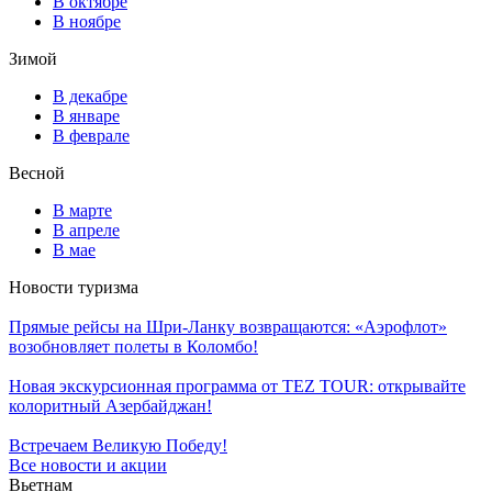
В октябре
В ноябре
Зимой
В декабре
В январе
В феврале
Весной
В марте
В апреле
В мае
Новости туризма
Прямые рейсы на Шри-Ланку возвращаются: «Аэрофлот»
возобновляет полеты в Коломбо!
Новая экскурсионная программа от TEZ TOUR: открывайте
колоритный Азербайджан!
Встречаем Великую Победу!
Все новости и акции
Вьетнам