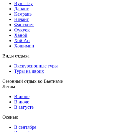
Вунг Тау
Дананг
Камрань
Нячанг
Фантхиет
Фукуок
Ханой
Хой Ан
Хошимин
Виды отдыха
Экскурсионные туры
Туры на двоих
Сезонный отдых во Вьетнаме
Летом
В июне
В июле
В августе
Осенью
В сентябре