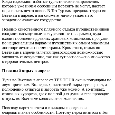
Когда надоедают избитые туристические направления,
которые уже ничем особенным поразить не могут, настает
пора искать нечто новое. В Тез Тур вам предложат туры во
Вьетнам в апреле, и вы сможете лично увидеть это
загадочное азиатское государство.
Помимо качественного пляжного отдыха путешественников
ожидают насыщенные экскурсионные программы, куда
входит посещение древних храмовых комплексов, прогулки
по национальным паркам и путешествия к самым значимым
достопримечательностям страны. Кроме того, отдых во
Вьетнаме в апреле является превосходной возможностью
улучшить самочувствие, так как тут расположено множество
оздоровительных центров.
Пляжный отдых в апреле
Туры во Вьетнам в апреле от TEZ TOUR очень популярны по
двум причинам. Во-первых, настоящей жары тут еще нет, а
полноценно купаться и загорать уже можно. А во-вторых,
отличных курортов, где с пользой для души и тела проводят
отпуск, во Вьетнаме колоссальное количество.
Повсюду царит чистота и в каждом городе свои
очаровательные особенности. Поэтому перед визитом в Тез