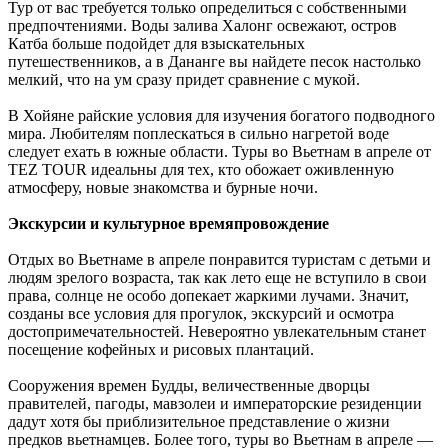
Тур от вас требуется только определиться с собственными
предпочтениями. Воды залива Халонг освежают, остров
Катба больше подойдет для взыскательных
путешественников, а в Дананге вы найдете песок настолько
мелкий, что на ум сразу придет сравнение с мукой.
В Хойяне райские условия для изучения богатого подводного
мира. Любителям поплескаться в сильно нагретой воде
следует ехать в южные области. Туры во Вьетнам в апреле от
TEZ TOUR идеальны для тех, кто обожает оживленную
атмосферу, новые знакомства и бурные ночи.
Экскурсии и культурное времяпровождение
Отдых во Вьетнаме в апреле понравится туристам с детьми и
людям зрелого возраста, так как лето еще не вступило в свои
права, солнце не особо допекает жаркими лучами. Значит,
созданы все условия для прогулок, экскурсий и осмотра
достопримечательностей. Невероятно увлекательным станет
посещение кофейных и рисовых плантаций.
Сооружения времен Будды, величественные дворцы
правителей, пагоды, мавзолеи и императорские резиденции
дадут хотя бы приблизительное представление о жизни
предков вьетнамцев. Более того, туры во Вьетнам в апреле —