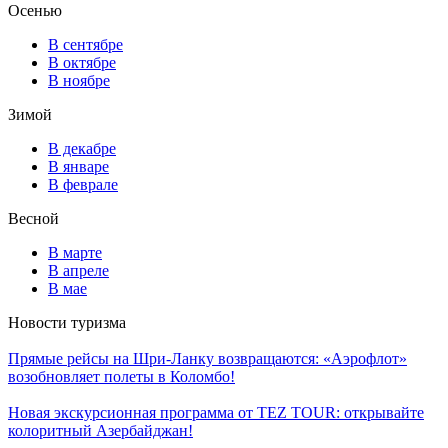
Осенью
В сентябре
В октябре
В ноябре
Зимой
В декабре
В январе
В феврале
Весной
В марте
В апреле
В мае
Новости туризма
Прямые рейсы на Шри-Ланку возвращаются: «Аэрофлот»
возобновляет полеты в Коломбо!
Новая экскурсионная программа от TEZ TOUR: открывайте
колоритный Азербайджан!