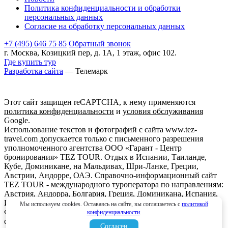
Политика конфиденциальности и обработки
персональных данных
Согласие на обработку персональных данных
+7 (495) 646 75 85
Обратный звонок
г. Москва, Козицкий пер, д. 1А, 1 этаж, офис 102.
Где купить тур
Разработка сайта
— Телемарк
Этот сайт защищен reCAPTCHA, к нему применяются
политика конфиденциальности
и
условия обслуживания
Google.
Использование текстов и фотографий с сайта www.tez-
travel.com допускается только с письменного разрешения
уполномоченного агентства ООО «Гарант - Центр
бронирования» TEZ TOUR. Отдых в Испании, Таиланде,
Кубе, Доминикане, на Мальдивах, Шри-Ланке, Греции,
Австрии, Андорре, ОАЭ. Справочно-информационный сайт
TEZ TOUR - международного туроператора по направлениям:
Австрия, Андорра, Болгария, Греция, Доминикана, Испания,
Италия, Кипр, Куба, Мальдивы, Мексика, ОАЭ, Таиланд,
Мы используем cookies. Оставаясь на сайте, вы соглашаетесь с
политикой
Франция, Шри-Ланка. Информация о ценах, указанная на
конфиденциальности
.
сайте, не является ни рекламой, ни офертой. определяемой
Согласен