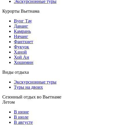
Экскурсионные туры
Курорты Вьетнама
Вунг Тау
Дананг
Камрань
Нячанг
Фантхиет
Фукуок
Ханой
Хой Ан
Хошимин
Виды отдыха
Экскурсионные туры
Туры на двоих
Сезонный отдых во Вьетнаме
Летом
В июне
В июле
В августе