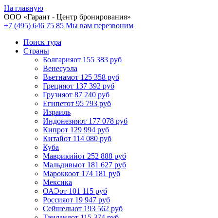
На главную
ООО «
Гарант
- Центр бронирования»
+7 (495) 646 75 85
Мы вам перезвоним
Поиск тура
Cтраны
Болгария
от 155 383 руб
Венесуэла
Вьетнам
от 125 358 руб
Греция
от 137 392 руб
Грузия
от 87 240 руб
Египет
от 95 793 руб
Израиль
Индонезия
от 177 078 руб
Кипр
от 129 994 руб
Китай
от 114 080 руб
Куба
Маврикий
от 252 888 руб
Мальдивы
от 181 627 руб
Марокко
от 174 181 руб
Мексика
ОАЭ
от 101 115 руб
Россия
от 19 947 руб
Сейшелы
от 193 562 руб
Таиланд
от 115 374 руб