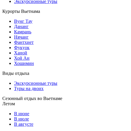
Экскурсионные туры
Курорты Вьетнама
Вунг Тау
Дананг
Камрань
Нячанг
Фантхиет
Фукуок
Ханой
Хой Ан
Хошимин
Виды отдыха
Экскурсионные туры
Туры на двоих
Сезонный отдых во Вьетнаме
Летом
В июне
В июле
В августе