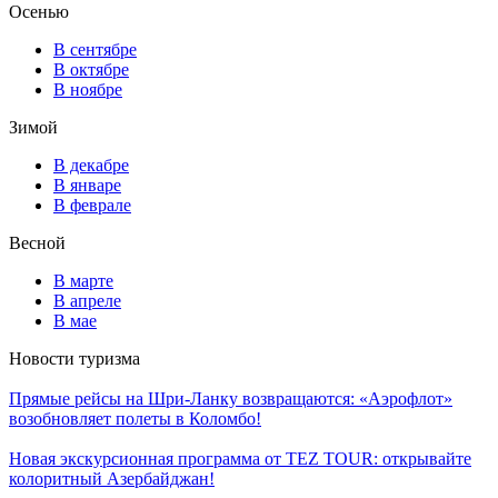
Осенью
В сентябре
В октябре
В ноябре
Зимой
В декабре
В январе
В феврале
Весной
В марте
В апреле
В мае
Новости туризма
Прямые рейсы на Шри-Ланку возвращаются: «Аэрофлот»
возобновляет полеты в Коломбо!
Новая экскурсионная программа от TEZ TOUR: открывайте
колоритный Азербайджан!