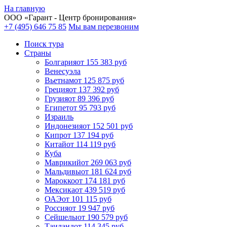
На главную
ООО «
Гарант
- Центр бронирования»
+7 (495) 646 75 85
Мы вам перезвоним
Поиск тура
Cтраны
Болгария
от 155 383 руб
Венесуэла
Вьетнам
от 125 875 руб
Греция
от 137 392 руб
Грузия
от 89 396 руб
Египет
от 95 793 руб
Израиль
Индонезия
от 152 501 руб
Кипр
от 137 194 руб
Китай
от 114 119 руб
Куба
Маврикий
от 269 063 руб
Мальдивы
от 181 624 руб
Марокко
от 174 181 руб
Мексика
от 439 519 руб
ОАЭ
от 101 115 руб
Россия
от 19 947 руб
Сейшелы
от 190 579 руб
Таиланд
от 114 345 руб