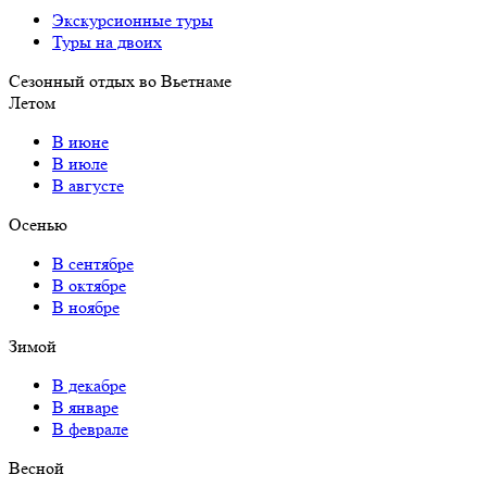
Экскурсионные туры
Туры на двоих
Сезонный отдых во Вьетнаме
Летом
В июне
В июле
В августе
Осенью
В сентябре
В октябре
В ноябре
Зимой
В декабре
В январе
В феврале
Весной