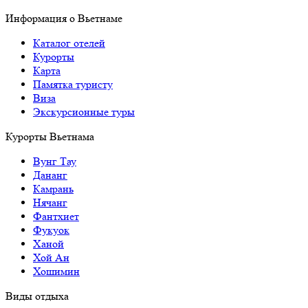
Информация о Вьетнаме
Каталог отелей
Курорты
Карта
Памятка туристу
Виза
Экскурсионные туры
Курорты Вьетнама
Вунг Тау
Дананг
Камрань
Нячанг
Фантхиет
Фукуок
Ханой
Хой Ан
Хошимин
Виды отдыха