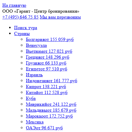
На главную
ООО «
Гарант
- Центр бронирования»
+7 (495) 646 75 85
Мы вам перезвоним
Поиск тура
Cтраны
Болгария
от 155 059 руб
Венесуэла
Вьетнам
от 127 021 руб
Греция
от 148 296 руб
Грузия
от 66 133 руб
Египет
от 97 510 руб
Израиль
Индонезия
от 161 777 руб
Кипр
от 138 221 руб
Китай
от 112 528 руб
Куба
Маврикий
от 241 122 руб
Мальдивы
от 185 679 руб
Марокко
от 172 752 руб
Мексика
ОАЭ
от 96 671 руб