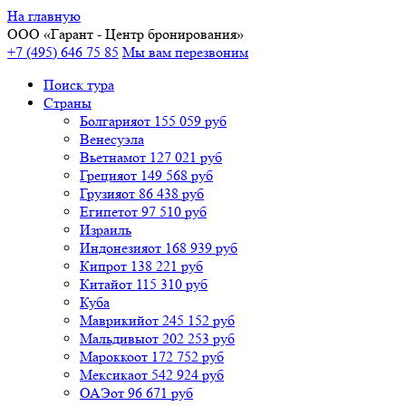
На главную
ООО «
Гарант
- Центр бронирования»
+7 (495) 646 75 85
Мы вам перезвоним
Поиск тура
Cтраны
Болгария
от 155 059 руб
Венесуэла
Вьетнам
от 127 021 руб
Греция
от 149 568 руб
Грузия
от 86 438 руб
Египет
от 97 510 руб
Израиль
Индонезия
от 168 939 руб
Кипр
от 138 221 руб
Китай
от 115 310 руб
Куба
Маврикий
от 245 152 руб
Мальдивы
от 202 253 руб
Марокко
от 172 752 руб
Мексика
от 542 924 руб
ОАЭ
от 96 671 руб