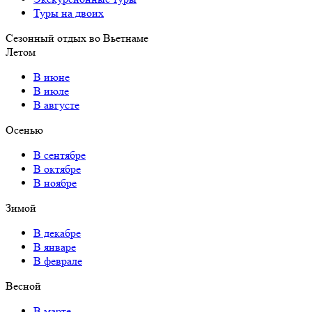
Туры на двоих
Сезонный отдых во Вьетнаме
Летом
В июне
В июле
В августе
Осенью
В сентябре
В октябре
В ноябре
Зимой
В декабре
В январе
В феврале
Весной
В марте