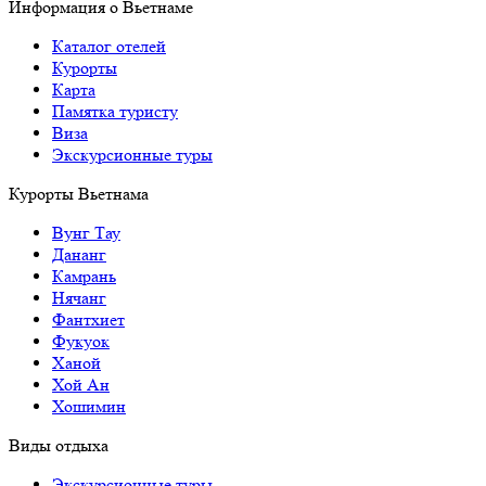
Информация о Вьетнаме
Каталог отелей
Курорты
Карта
Памятка туристу
Виза
Экскурсионные туры
Курорты Вьетнама
Вунг Тау
Дананг
Камрань
Нячанг
Фантхиет
Фукуок
Ханой
Хой Ан
Хошимин
Виды отдыха
Экскурсионные туры