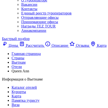
О туроператоре
Вакансии
Контакты
Единый реестр туроператоров
Отправляющие офисы
Принимающие офисы
Награды TEZ TOUR
Авиакомпании
Быстрый подбор
Цены
Рассчитать
Описание
Отзывы
Карта
Главная страница
Cтраны
Вьетнам
Отели
Queen Ann
Информация о Вьетнаме
Каталог отелей
Курорты
Карта
Памятка туристу
Виза