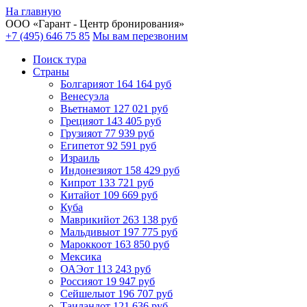
На главную
ООО «
Гарант
- Центр бронирования»
+7 (495) 646 75 85
Мы вам перезвоним
Поиск тура
Cтраны
Болгария
от 164 164 руб
Венесуэла
Вьетнам
от 127 021 руб
Греция
от 143 405 руб
Грузия
от 77 939 руб
Египет
от 92 591 руб
Израиль
Индонезия
от 158 429 руб
Кипр
от 133 721 руб
Китай
от 109 669 руб
Куба
Маврикий
от 263 138 руб
Мальдивы
от 197 775 руб
Марокко
от 163 850 руб
Мексика
ОАЭ
от 113 243 руб
Россия
от 19 947 руб
Сейшелы
от 196 707 руб
Таиланд
от 121 636 руб