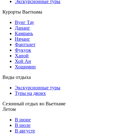
Экскурсионные туры
Курорты Вьетнама
Вунг Тау
Дананг
Камрань
Нячанг
Фантхиет
Фукуок
Ханой
Хой Ан
Хошимин
Виды отдыха
Экскурсионные туры
Туры на двоих
Сезонный отдых во Вьетнаме
Летом
В июне
В июле
В августе