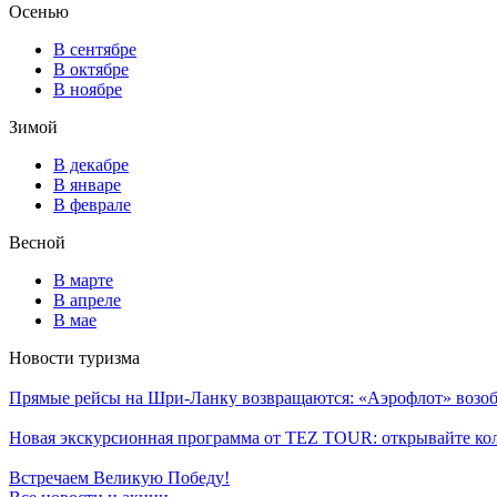
Осенью
В сентябре
В октябре
В ноябре
Зимой
В декабре
В январе
В феврале
Весной
В марте
В апреле
В мае
Новости туризма
Прямые рейсы на Шри-Ланку возвращаются: «Аэрофлот» возоб
Новая экскурсионная программа от TEZ TOUR: открывайте ко
Встречаем Великую Победу!