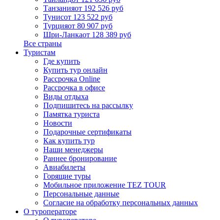
Танзания
от 192 526 руб
Тунис
от 123 522 руб
Турция
от 80 907 руб
Шри-Ланка
от 128 389 руб
Все страны
Туристам
Где купить
Купить тур онлайн
Рассрочка Online
Рассрочка в офисе
Виды отдыха
Подпишитесь на рассылку
Памятка туриста
Новости
Подарочные сертификаты
Как купить тур
Наши менеджеры
Раннее бронирование
Авиабилеты
Горящие туры
Мобильное приложение TEZ TOUR
Персональные данные
Согласие на обработку персональных данных
О туроператоре