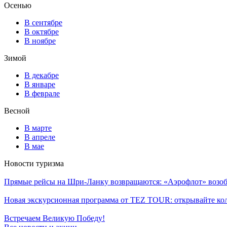
Осенью
В сентябре
В октябре
В ноябре
Зимой
В декабре
В январе
В феврале
Весной
В марте
В апреле
В мае
Новости туризма
Прямые рейсы на Шри-Ланку возвращаются: «Аэрофлот» возоб
Новая экскурсионная программа от TEZ TOUR: открывайте ко
Встречаем Великую Победу!