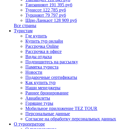
Танзания
от 191 395 руб
Тунис
от 122 785 руб
Турция
от 79 797 руб
Шри-Ланка
от 128 909 руб
Все страны
Туристам
Где купить
Купить тур онлайн
Рассрочка Online
Рассрочка в офисе
Виды отдыха
Подпишитесь на рассылку
Памятка туриста
Новости
Подарочные сертификаты
Как купить тур
Наши менеджеры
Раннее бронирование
Авиабилеты
Горящие туры
Мобильное приложение TEZ TOUR
Персональные данные
Согласие на обработку персональных данных
О туроператоре