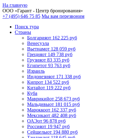
На главную
ООО «
Гарант
- Центр бронирования»
+7 (495) 646 75 85
Мы вам перезвоним
Поиск тура
Cтраны
Болгария
от 162 225 руб
Венесуэла
Вьетнам
от 128 059 руб
Греция
от 149 738 руб
Грузия
от 83 335 руб
Египет
от 93 763 руб
Израиль
Индонезия
от 171 338 руб
Кипр
от 134 522 руб
Китай
от 119 222 руб
Куба
Маврикий
от 258 673 руб
Мальдивы
от 181 015 руб
Марокко
от 162 337 руб
Мексика
от 482 408 руб
ОАЭ
от 96 878 руб
Россия
от 19 947 руб
Сейшелы
от 194 880 руб
Таиланд
от 118 645 руб