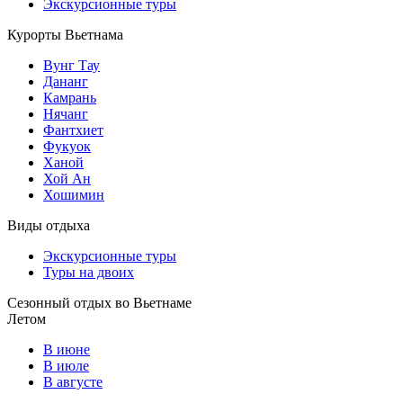
Экскурсионные туры
Курорты Вьетнама
Вунг Тау
Дананг
Камрань
Нячанг
Фантхиет
Фукуок
Ханой
Хой Ан
Хошимин
Виды отдыха
Экскурсионные туры
Туры на двоих
Сезонный отдых во Вьетнаме
Летом
В июне
В июле
В августе