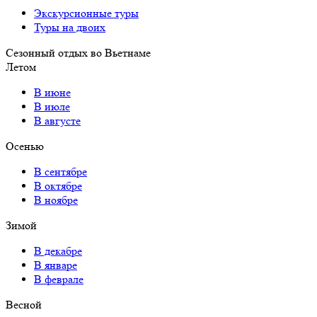
Экскурсионные туры
Туры на двоих
Сезонный отдых во Вьетнаме
Летом
В июне
В июле
В августе
Осенью
В сентябре
В октябре
В ноябре
Зимой
В декабре
В январе
В феврале
Весной