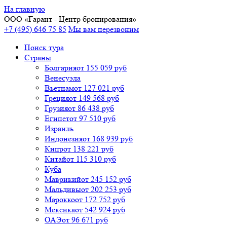
На главную
ООО «
Гарант
- Центр бронирования»
+7 (495) 646 75 85
Мы вам перезвоним
Поиск тура
Cтраны
Болгария
от 155 059 руб
Венесуэла
Вьетнам
от 127 021 руб
Греция
от 149 568 руб
Грузия
от 86 438 руб
Египет
от 97 510 руб
Израиль
Индонезия
от 168 939 руб
Кипр
от 138 221 руб
Китай
от 115 310 руб
Куба
Маврикий
от 245 152 руб
Мальдивы
от 202 253 руб
Марокко
от 172 752 руб
Мексика
от 542 924 руб
ОАЭ
от 96 671 руб