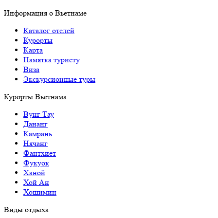
Информация о Вьетнаме
Каталог отелей
Курорты
Карта
Памятка туристу
Виза
Экскурсионные туры
Курорты Вьетнама
Вунг Тау
Дананг
Камрань
Нячанг
Фантхиет
Фукуок
Ханой
Хой Ан
Хошимин
Виды отдыха