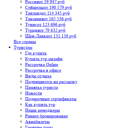
Россия
от 19 947 руб
Сейшелы
от 190 579 руб
Таиланд
от 114 345 руб
Танзания
от 165 536 руб
Тунис
от 123 696 руб
Турция
от 79 832 руб
Шри-Ланка
от 131 138 руб
Все страны
Туристам
Где купить
Купить тур онлайн
Рассрочка Online
Рассрочка в офисе
Виды отдыха
Подпишитесь на рассылку
Памятка туриста
Новости
Подарочные сертификаты
Как купить тур
Наши менеджеры
Раннее бронирование
Авиабилеты
Горящие туры