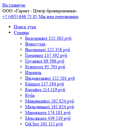
На главную
ООО «
Гарант
- Центр бронирования»
+7 (495) 646 75 85
Мы вам перезвоним
Поиск тура
Cтраны
Болгария
от 155 383 руб
Венесуэла
Вьетнам
от 125 358 руб
Греция
от 137 392 руб
Грузия
от 89 396 руб
Египет
от 95 793 руб
Израиль
Индонезия
от 152 501 руб
Кипр
от 137 194 руб
Китай
от 114 119 руб
Куба
Маврикий
от 262 824 руб
Мальдивы
от 181 624 руб
Марокко
от 174 181 руб
Мексика
от 439 519 руб
ОАЭ
от 101 115 руб