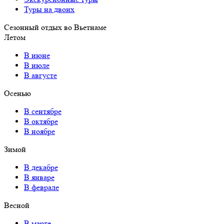
Туры на двоих
Сезонный отдых во Вьетнаме
Летом
В июне
В июле
В августе
Осенью
В сентябре
В октябре
В ноябре
Зимой
В декабре
В январе
В феврале
Весной
В марте