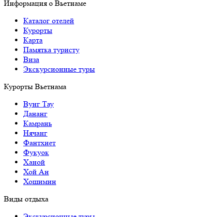
Информация о Вьетнаме
Каталог отелей
Курорты
Карта
Памятка туристу
Виза
Экскурсионные туры
Курорты Вьетнама
Вунг Тау
Дананг
Камрань
Нячанг
Фантхиет
Фукуок
Ханой
Хой Ан
Хошимин
Виды отдыха
Экскурсионные туры