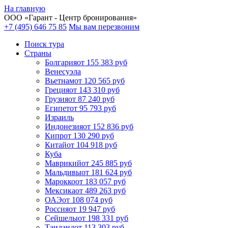
На главную
ООО «
Гарант
- Центр бронирования»
+7 (495) 646 75 85
Мы вам перезвоним
Поиск тура
Cтраны
Болгария
от 155 383 руб
Венесуэла
Вьетнам
от 120 565 руб
Греция
от 143 310 руб
Грузия
от 87 240 руб
Египет
от 95 793 руб
Израиль
Индонезия
от 152 836 руб
Кипр
от 130 290 руб
Китай
от 104 918 руб
Куба
Маврикий
от 245 885 руб
Мальдивы
от 181 624 руб
Марокко
от 183 057 руб
Мексика
от 489 263 руб
ОАЭ
от 108 074 руб
Россия
от 19 947 руб
Сейшелы
от 198 331 руб
Таиланд
от 113 303 руб