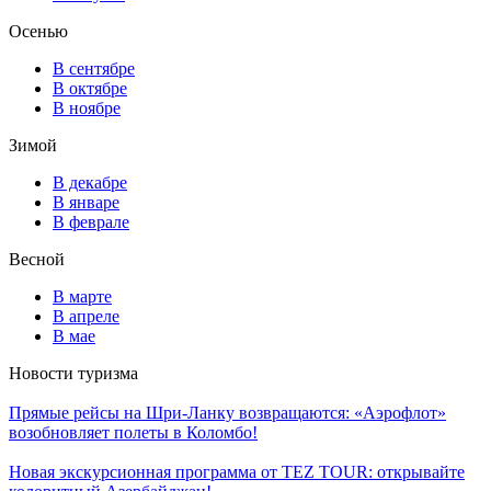
Осенью
В сентябре
В октябре
В ноябре
Зимой
В декабре
В январе
В феврале
Весной
В марте
В апреле
В мае
Новости туризма
Прямые рейсы на Шри-Ланку возвращаются: «Аэрофлот»
возобновляет полеты в Коломбо!
Новая экскурсионная программа от TEZ TOUR: открывайте