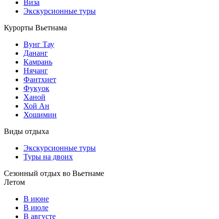
Виза
Экскурсионные туры
Курорты Вьетнама
Вунг Тау
Дананг
Камрань
Нячанг
Фантхиет
Фукуок
Ханой
Хой Ан
Хошимин
Виды отдыха
Экскурсионные туры
Туры на двоих
Сезонный отдых во Вьетнаме
Летом
В июне
В июле
В августе