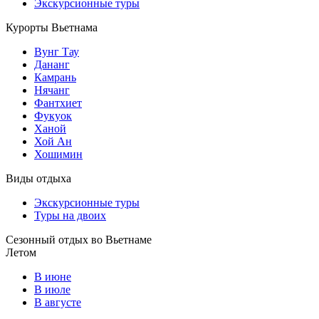
Экскурсионные туры
Курорты Вьетнама
Вунг Тау
Дананг
Камрань
Нячанг
Фантхиет
Фукуок
Ханой
Хой Ан
Хошимин
Виды отдыха
Экскурсионные туры
Туры на двоих
Сезонный отдых во Вьетнаме
Летом
В июне
В июле
В августе