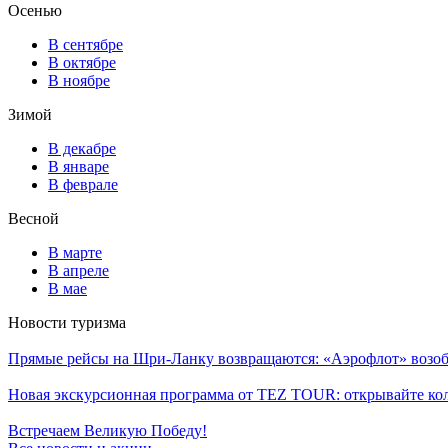
Осенью
В сентябре
В октябре
В ноябре
Зимой
В декабре
В январе
В феврале
Весной
В марте
В апреле
В мае
Новости туризма
Прямые рейсы на Шри-Ланку возвращаются: «Аэрофлот» возоб
Новая экскурсионная программа от TEZ TOUR: открывайте ко
Встречаем Великую Победу!