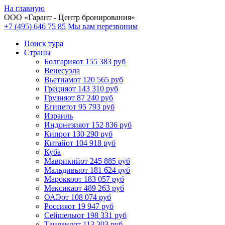
На главную
ООО «
Гарант
- Центр бронирования»
+7 (495) 646 75 85
Мы вам перезвоним
Поиск тура
Cтраны
Болгария
от 155 383 руб
Венесуэла
Вьетнам
от 120 565 руб
Греция
от 143 310 руб
Грузия
от 87 240 руб
Египет
от 95 793 руб
Израиль
Индонезия
от 152 836 руб
Кипр
от 130 290 руб
Китай
от 104 918 руб
Куба
Маврикий
от 245 885 руб
Мальдивы
от 181 624 руб
Марокко
от 183 057 руб
Мексика
от 489 263 руб
ОАЭ
от 108 074 руб
Россия
от 19 947 руб
Сейшелы
от 198 331 руб
Таиланд
от 113 303 руб