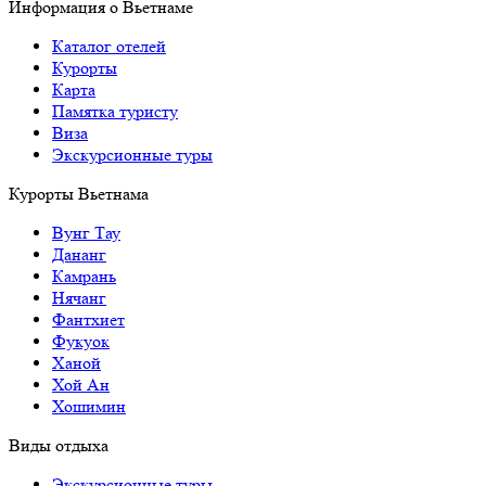
Информация о Вьетнаме
Каталог отелей
Курорты
Карта
Памятка туристу
Виза
Экскурсионные туры
Курорты Вьетнама
Вунг Тау
Дананг
Камрань
Нячанг
Фантхиет
Фукуок
Ханой
Хой Ан
Хошимин
Виды отдыха
Экскурсионные туры