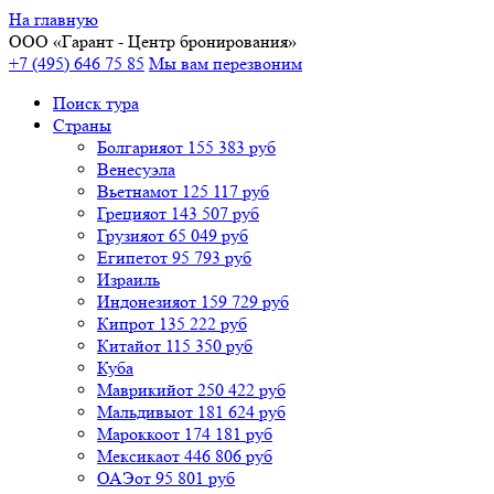
На главную
ООО «
Гарант
- Центр бронирования»
+7 (495) 646 75 85
Мы вам перезвоним
Поиск тура
Cтраны
Болгария
от 155 383 руб
Венесуэла
Вьетнам
от 125 117 руб
Греция
от 143 507 руб
Грузия
от 65 049 руб
Египет
от 95 793 руб
Израиль
Индонезия
от 159 729 руб
Кипр
от 135 222 руб
Китай
от 115 350 руб
Куба
Маврикий
от 250 422 руб
Мальдивы
от 181 624 руб
Марокко
от 174 181 руб
Мексика
от 446 806 руб
ОАЭ
от 95 801 руб