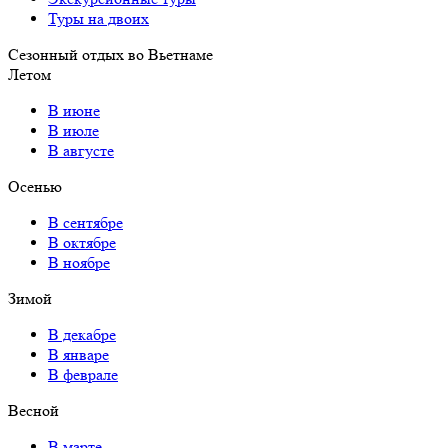
Туры на двоих
Сезонный отдых во Вьетнаме
Летом
В июне
В июле
В августе
Осенью
В сентябре
В октябре
В ноябре
Зимой
В декабре
В январе
В феврале
Весной
В марте