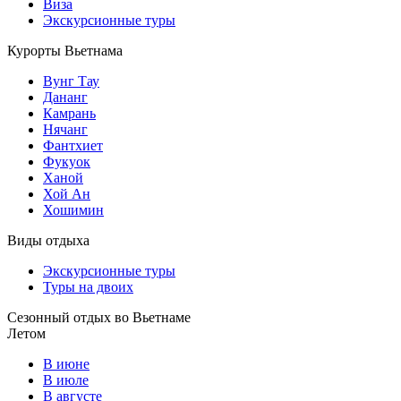
Виза
Экскурсионные туры
Курорты Вьетнама
Вунг Тау
Дананг
Камрань
Нячанг
Фантхиет
Фукуок
Ханой
Хой Ан
Хошимин
Виды отдыха
Экскурсионные туры
Туры на двоих
Сезонный отдых во Вьетнаме
Летом
В июне
В июле
В августе