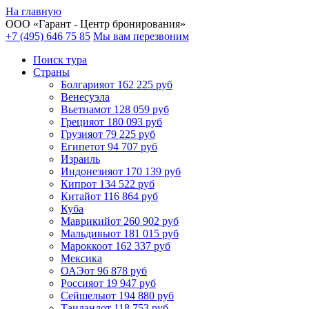
На главную
ООО «
Гарант
- Центр бронирования»
+7 (495) 646 75 85
Мы вам перезвоним
Поиск тура
Cтраны
Болгария
от 162 225 руб
Венесуэла
Вьетнам
от 128 059 руб
Греция
от 180 093 руб
Грузия
от 79 225 руб
Египет
от 94 707 руб
Израиль
Индонезия
от 170 139 руб
Кипр
от 134 522 руб
Китай
от 116 864 руб
Куба
Маврикий
от 260 902 руб
Мальдивы
от 181 015 руб
Марокко
от 162 337 руб
Мексика
ОАЭ
от 96 878 руб
Россия
от 19 947 руб
Сейшелы
от 194 880 руб
Таиланд
от 118 753 руб