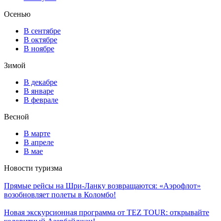
Осенью
В сентябре
В октябре
В ноябре
Зимой
В декабре
В январе
В феврале
Весной
В марте
В апреле
В мае
Новости туризма
Прямые рейсы на Шри-Ланку возвращаются: «Аэрофлот»
возобновляет полеты в Коломбо!
Новая экскурсионная программа от TEZ TOUR: открывайте