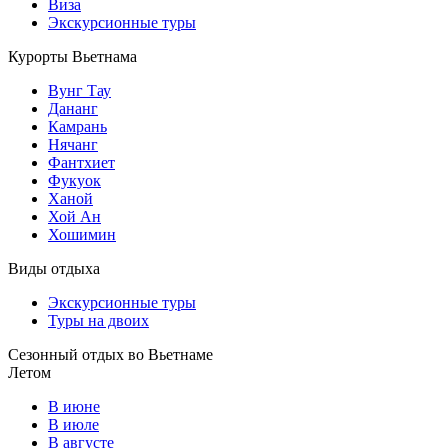
Виза
Экскурсионные туры
Курорты Вьетнама
Вунг Тау
Дананг
Камрань
Нячанг
Фантхиет
Фукуок
Ханой
Хой Ан
Хошимин
Виды отдыха
Экскурсионные туры
Туры на двоих
Сезонный отдых во Вьетнаме
Летом
В июне
В июле
В августе