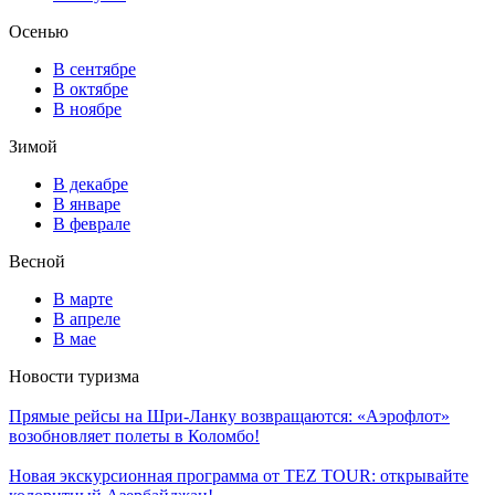
Осенью
В сентябре
В октябре
В ноябре
Зимой
В декабре
В январе
В феврале
Весной
В марте
В апреле
В мае
Новости туризма
Прямые рейсы на Шри-Ланку возвращаются: «Аэрофлот»
возобновляет полеты в Коломбо!
Новая экскурсионная программа от TEZ TOUR: открывайте