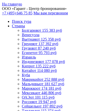
На главную
ООО «
Гарант
- Центр бронирования»
+7 (495) 646 75 85
Мы вам перезвоним
Поиск тура
Cтраны
Болгария
от 155 383 руб
Венесуэла
Вьетнам
от 125 358 руб
Греция
от 137 392 руб
Грузия
от 87 240 руб
Египет
от 95 793 руб
Израиль
Индонезия
от 177 078 руб
Кипр
от 135 222 руб
Китай
от 114 080 руб
Куба
Маврикий
от 252 888 руб
Мальдивы
от 181 627 руб
Марокко
от 174 181 руб
Мексика
от 446 806 руб
ОАЭ
от 101 115 руб
Россия
от 19 947 руб
Сейшелы
от 197 892 руб
Таиланд
от 115 374 руб