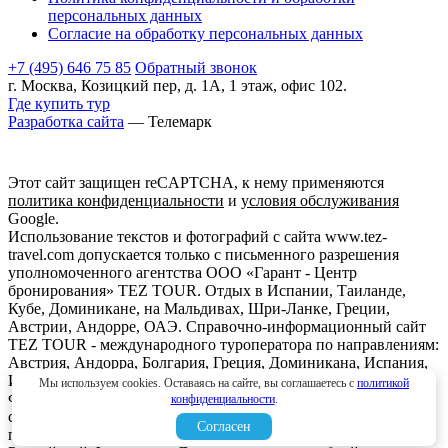
персональных данных
Согласие на обработку персональных данных
+7 (495) 646 75 85
Обратный звонок
г. Москва, Козицкий пер, д. 1А, 1 этаж, офис 102.
Где купить тур
Разработка сайта
— Телемарк
Этот сайт защищен reCAPTCHA, к нему применяются
политика конфиденциальности
и
условия обслуживания
Google.
Использование текстов и фотографий с сайта www.tez-
travel.com допускается только с письменного разрешения
уполномоченного агентства ООО «Гарант - Центр
бронирования» TEZ TOUR. Отдых в Испании, Таиланде,
Кубе, Доминикане, на Мальдивах, Шри-Ланке, Греции,
Австрии, Андорре, ОАЭ. Справочно-информационный сайт
TEZ TOUR - международного туроператора по направлениям:
Австрия, Андорра, Болгария, Греция, Доминикана, Испания,
Италия, Кипр, Куба, Мальдивы, Мексика, ОАЭ, Таиланд,
Мы используем cookies. Оставаясь на сайте, вы соглашаетесь с
политикой
Франция, Шри-Ланка. Информация о ценах, указанная на
конфиденциальности
.
сайте, не является ни рекламой, ни офертой. определяемой
Согласен
положениями Статьи 437 (2) Гражданского кодекса