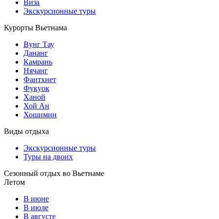
Виза
Экскурсионные туры
Курорты Вьетнама
Вунг Тау
Дананг
Камрань
Нячанг
Фантхиет
Фукуок
Ханой
Хой Ан
Хошимин
Виды отдыха
Экскурсионные туры
Туры на двоих
Сезонный отдых во Вьетнаме
Летом
В июне
В июле
В августе