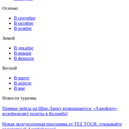
Осенью
В сентябре
В октябре
В ноябре
Зимой
В декабре
В январе
В феврале
Весной
В марте
В апреле
В мае
Новости туризма
Прямые рейсы на Шри-Ланку возвращаются: «Аэрофлот»
возобновляет полеты в Коломбо!
Новая экскурсионная программа от TEZ TOUR: открывайте