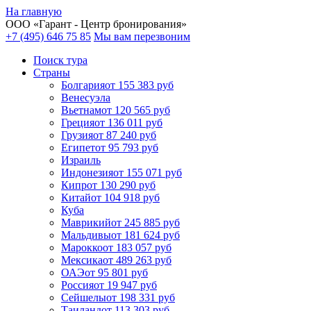
На главную
ООО «
Гарант
- Центр бронирования»
+7 (495) 646 75 85
Мы вам перезвоним
Поиск тура
Cтраны
Болгария
от 155 383 руб
Венесуэла
Вьетнам
от 120 565 руб
Греция
от 136 011 руб
Грузия
от 87 240 руб
Египет
от 95 793 руб
Израиль
Индонезия
от 155 071 руб
Кипр
от 130 290 руб
Китай
от 104 918 руб
Куба
Маврикий
от 245 885 руб
Мальдивы
от 181 624 руб
Марокко
от 183 057 руб
Мексика
от 489 263 руб
ОАЭ
от 95 801 руб
Россия
от 19 947 руб
Сейшелы
от 198 331 руб
Таиланд
от 113 303 руб