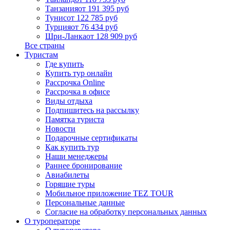
Танзания
от 191 395 руб
Тунис
от 122 785 руб
Турция
от 76 434 руб
Шри-Ланка
от 128 909 руб
Все страны
Туристам
Где купить
Купить тур онлайн
Рассрочка Online
Рассрочка в офисе
Виды отдыха
Подпишитесь на рассылку
Памятка туриста
Новости
Подарочные сертификаты
Как купить тур
Наши менеджеры
Раннее бронирование
Авиабилеты
Горящие туры
Мобильное приложение TEZ TOUR
Персональные данные
Согласие на обработку персональных данных
О туроператоре