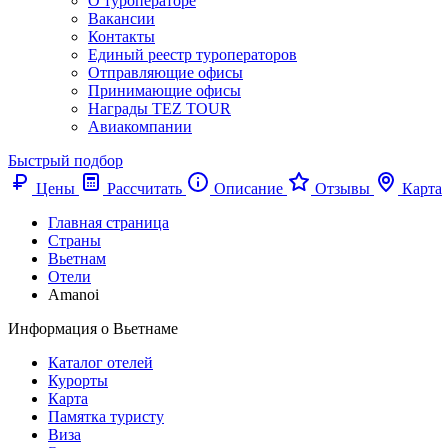
О туроператоре
Вакансии
Контакты
Единый реестр туроператоров
Отправляющие офисы
Принимающие офисы
Награды TEZ TOUR
Авиакомпании
Быстрый подбор
Цены
Рассчитать
Описание
Отзывы
Карта
Главная страница
Cтраны
Вьетнам
Отели
Amanoi
Информация о Вьетнаме
Каталог отелей
Курорты
Карта
Памятка туристу
Виза