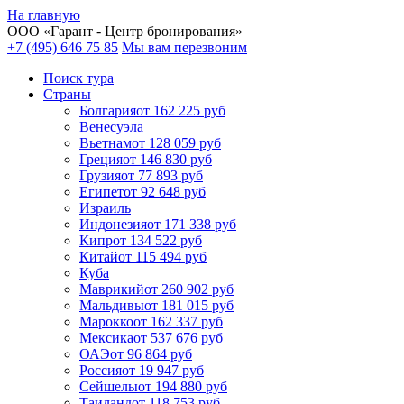
На главную
ООО «
Гарант
- Центр бронирования»
+7 (495) 646 75 85
Мы вам перезвоним
Поиск тура
Cтраны
Болгария
от 162 225 руб
Венесуэла
Вьетнам
от 128 059 руб
Греция
от 146 830 руб
Грузия
от 77 893 руб
Египет
от 92 648 руб
Израиль
Индонезия
от 171 338 руб
Кипр
от 134 522 руб
Китай
от 115 494 руб
Куба
Маврикий
от 260 902 руб
Мальдивы
от 181 015 руб
Марокко
от 162 337 руб
Мексика
от 537 676 руб
ОАЭ
от 96 864 руб
Россия
от 19 947 руб
Сейшелы
от 194 880 руб
Таиланд
от 118 753 руб