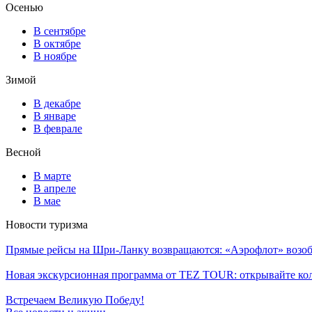
Осенью
В сентябре
В октябре
В ноябре
Зимой
В декабре
В январе
В феврале
Весной
В марте
В апреле
В мае
Новости туризма
Прямые рейсы на Шри-Ланку возвращаются: «Аэрофлот» возоб
Новая экскурсионная программа от TEZ TOUR: открывайте ко
Встречаем Великую Победу!