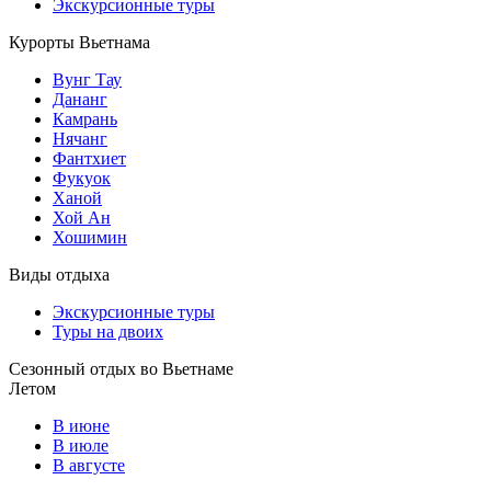
Экскурсионные туры
Курорты Вьетнама
Вунг Тау
Дананг
Камрань
Нячанг
Фантхиет
Фукуок
Ханой
Хой Ан
Хошимин
Виды отдыха
Экскурсионные туры
Туры на двоих
Сезонный отдых во Вьетнаме
Летом
В июне
В июле
В августе