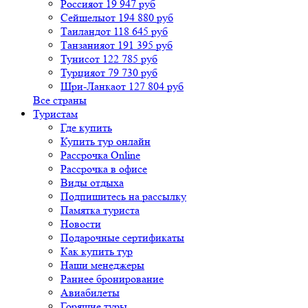
Россия
от 19 947 руб
Сейшелы
от 194 880 руб
Таиланд
от 118 645 руб
Танзания
от 191 395 руб
Тунис
от 122 785 руб
Турция
от 79 730 руб
Шри-Ланка
от 127 804 руб
Все страны
Туристам
Где купить
Купить тур онлайн
Рассрочка Online
Рассрочка в офисе
Виды отдыха
Подпишитесь на рассылку
Памятка туриста
Новости
Подарочные сертификаты
Как купить тур
Наши менеджеры
Раннее бронирование
Авиабилеты
Горящие туры