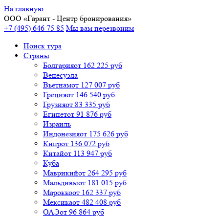
На главную
ООО «
Гарант
- Центр бронирования»
+7 (495) 646 75 85
Мы вам перезвоним
Поиск тура
Cтраны
Болгария
от 162 225 руб
Венесуэла
Вьетнам
от 127 007 руб
Греция
от 146 540 руб
Грузия
от 83 335 руб
Египет
от 91 876 руб
Израиль
Индонезия
от 175 626 руб
Кипр
от 136 072 руб
Китай
от 113 947 руб
Куба
Маврикий
от 264 295 руб
Мальдивы
от 181 015 руб
Марокко
от 162 337 руб
Мексика
от 482 408 руб
ОАЭ
от 96 864 руб