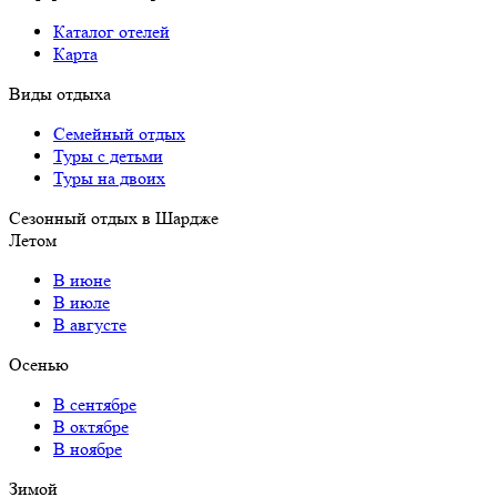
Каталог отелей
Карта
Виды отдыха
Семейный отдых
Туры с детьми
Туры на двоих
Сезонный отдых в Шардже
Летом
В июне
В июле
В августе
Осенью
В сентябре
В октябре
В ноябре
Зимой