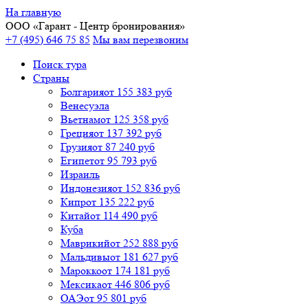
На главную
ООО «
Гарант
- Центр бронирования»
+7 (495) 646 75 85
Мы вам перезвоним
Поиск тура
Cтраны
Болгария
от 155 383 руб
Венесуэла
Вьетнам
от 125 358 руб
Греция
от 137 392 руб
Грузия
от 87 240 руб
Египет
от 95 793 руб
Израиль
Индонезия
от 152 836 руб
Кипр
от 135 222 руб
Китай
от 114 490 руб
Куба
Маврикий
от 252 888 руб
Мальдивы
от 181 627 руб
Марокко
от 174 181 руб
Мексика
от 446 806 руб
ОАЭ
от 95 801 руб