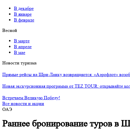
В декабре
В январе
В феврале
Весной
В марте
В апреле
В мае
Новости туризма
Прямые рейсы на Шри-Ланку возвращаются: «Аэрофлот» возоб
Новая экскурсионная программа от TEZ TOUR: открывайте ко
Встречаем Великую Победу!
Все новости и акции
ОАЭ
Раннее бронирование туров в Ш