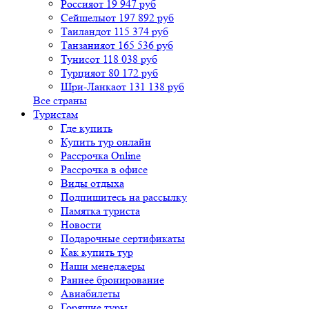
Россия
от 19 947 руб
Сейшелы
от 197 892 руб
Таиланд
от 115 374 руб
Танзания
от 165 536 руб
Тунис
от 118 038 руб
Турция
от 80 172 руб
Шри-Ланка
от 131 138 руб
Все страны
Туристам
Где купить
Купить тур онлайн
Рассрочка Online
Рассрочка в офисе
Виды отдыха
Подпишитесь на рассылку
Памятка туриста
Новости
Подарочные сертификаты
Как купить тур
Наши менеджеры
Раннее бронирование
Авиабилеты
Горящие туры