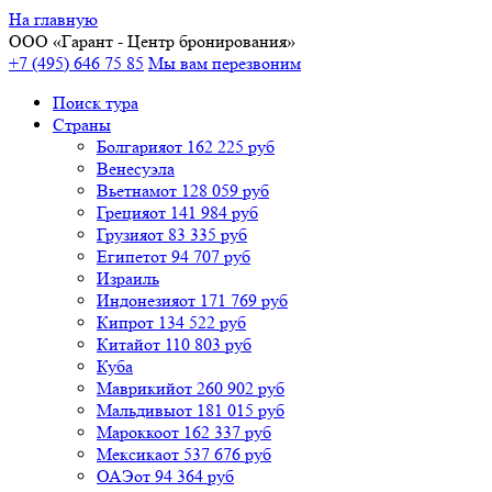
На главную
ООО «
Гарант
- Центр бронирования»
+7 (495) 646 75 85
Мы вам перезвоним
Поиск тура
Cтраны
Болгария
от 162 225 руб
Венесуэла
Вьетнам
от 128 059 руб
Греция
от 141 984 руб
Грузия
от 83 335 руб
Египет
от 94 707 руб
Израиль
Индонезия
от 171 769 руб
Кипр
от 134 522 руб
Китай
от 110 803 руб
Куба
Маврикий
от 260 902 руб
Мальдивы
от 181 015 руб
Марокко
от 162 337 руб
Мексика
от 537 676 руб
ОАЭ
от 94 364 руб