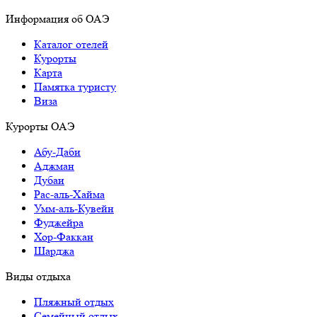
Информация об ОАЭ
Каталог отелей
Курорты
Карта
Памятка туристу
Виза
Курорты ОАЭ
Абу-Даби
Аджман
Дубаи
Рас-аль-Хайма
Умм-аль-Кувейн
Фуджейра
Хор-Факкан
Шарджа
Виды отдыха
Пляжный отдых
Семейный отдых