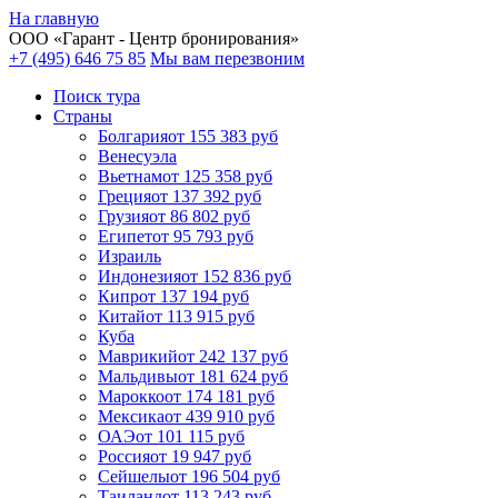
На главную
ООО «
Гарант
- Центр бронирования»
+7 (495) 646 75 85
Мы вам перезвоним
Поиск тура
Cтраны
Болгария
от 155 383 руб
Венесуэла
Вьетнам
от 125 358 руб
Греция
от 137 392 руб
Грузия
от 86 802 руб
Египет
от 95 793 руб
Израиль
Индонезия
от 152 836 руб
Кипр
от 137 194 руб
Китай
от 113 915 руб
Куба
Маврикий
от 242 137 руб
Мальдивы
от 181 624 руб
Марокко
от 174 181 руб
Мексика
от 439 910 руб
ОАЭ
от 101 115 руб
Россия
от 19 947 руб
Сейшелы
от 196 504 руб
Таиланд
от 113 243 руб