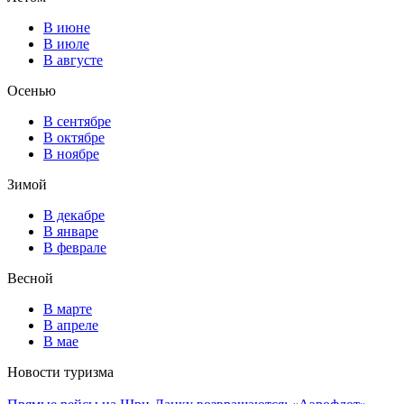
В июне
В июле
В августе
Осенью
В сентябре
В октябре
В ноябре
Зимой
В декабре
В январе
В феврале
Весной
В марте
В апреле
В мае
Новости туризма