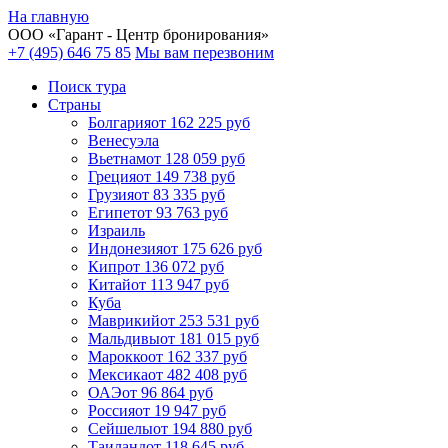
На главную
ООО «
Гарант
- Центр бронирования»
+7 (495) 646 75 85
Мы вам перезвоним
Поиск тура
Cтраны
Болгария
от 162 225 руб
Венесуэла
Вьетнам
от 128 059 руб
Греция
от 149 738 руб
Грузия
от 83 335 руб
Египет
от 93 763 руб
Израиль
Индонезия
от 175 626 руб
Кипр
от 136 072 руб
Китай
от 113 947 руб
Куба
Маврикий
от 253 531 руб
Мальдивы
от 181 015 руб
Марокко
от 162 337 руб
Мексика
от 482 408 руб
ОАЭ
от 96 864 руб
Россия
от 19 947 руб
Сейшелы
от 194 880 руб
Таиланд
от 118 645 руб