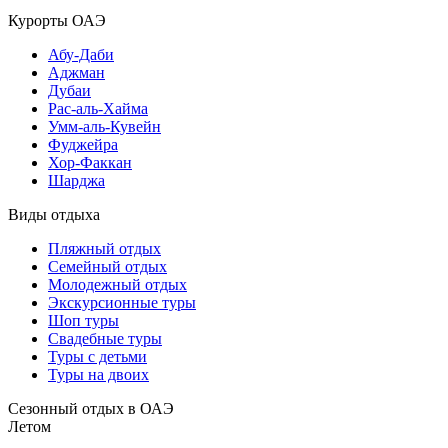
Курорты ОАЭ
Абу-Даби
Аджман
Дубаи
Рас-аль-Хайма
Умм-аль-Кувейн
Фуджейра
Хор-Факкан
Шарджа
Виды отдыха
Пляжный отдых
Семейный отдых
Молодежный отдых
Экскурсионные туры
Шоп туры
Свадебные туры
Туры с детьми
Туры на двоих
Сезонный отдых в ОАЭ
Летом