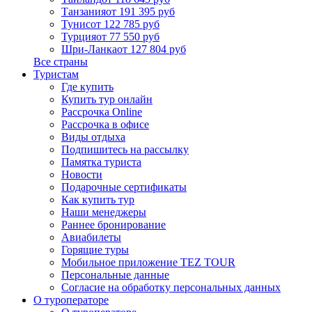
Танзания
от 191 395 руб
Тунис
от 122 785 руб
Турция
от 77 550 руб
Шри-Ланка
от 127 804 руб
Все страны
Туристам
Где купить
Купить тур онлайн
Рассрочка Online
Рассрочка в офисе
Виды отдыха
Подпишитесь на рассылку
Памятка туриста
Новости
Подарочные сертификаты
Как купить тур
Наши менеджеры
Раннее бронирование
Авиабилеты
Горящие туры
Мобильное приложение TEZ TOUR
Персональные данные
Согласие на обработку персональных данных
О туроператоре