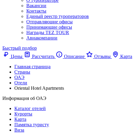
О туроператоре
Вакансии
Контакты
Единый реестр туроператоров
Отправляющие офисы
Принимающие офисы
Награды TEZ TOUR
Авиакомпании
Быстрый подбор
Цены
Рассчитать
Описание
Отзывы
Карта
Главная страница
Cтраны
ОАЭ
Отели
Oriental Hotel Apartments
Информация об ОАЭ
Каталог отелей
Курорты
Карта
Памятка туристу
Виза