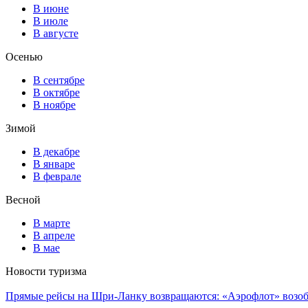
В июне
В июле
В августе
Осенью
В сентябре
В октябре
В ноябре
Зимой
В декабре
В январе
В феврале
Весной
В марте
В апреле
В мае
Новости туризма
Прямые рейсы на Шри-Ланку возвращаются: «Аэрофлот» возоб