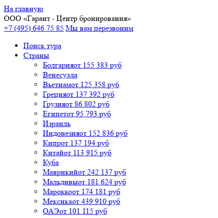
На главную
ООО «
Гарант
- Центр бронирования»
+7 (495) 646 75 85
Мы вам перезвоним
Поиск тура
Cтраны
Болгария
от 155 383 руб
Венесуэла
Вьетнам
от 125 358 руб
Греция
от 137 392 руб
Грузия
от 86 802 руб
Египет
от 95 793 руб
Израиль
Индонезия
от 152 836 руб
Кипр
от 137 194 руб
Китай
от 113 915 руб
Куба
Маврикий
от 242 137 руб
Мальдивы
от 181 624 руб
Марокко
от 174 181 руб
Мексика
от 439 910 руб
ОАЭ
от 101 115 руб