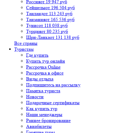
Россия
от 19 947 руб
Сейшелы
от 196 504 руб
Таиланд
от 113 243 руб
Танзания
от 165 536 руб
Тунис
от 118 038 руб
Турция
от 80 235 руб
Шри-Ланка
от 131 138 руб
Все страны
Туристам
Где купить
Купить тур онлайн
Рассрочка Online
Рассрочка в офисе
Виды отдыха
Подпишитесь на рассылку
Памятка туриста
Новости
Подарочные сертификаты
Как купить тур
Наши менеджеры
Раннее бронирование
Авиабилеты
Горящие туры