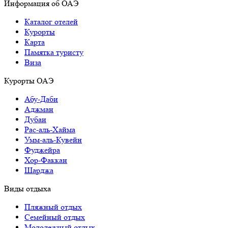
Информация об ОАЭ
Каталог отелей
Курорты
Карта
Памятка туристу
Виза
Курорты ОАЭ
Абу-Даби
Аджман
Дубаи
Рас-аль-Хайма
Умм-аль-Кувейн
Фуджейра
Хор-Факкан
Шарджа
Виды отдыха
Пляжный отдых
Семейный отдых
Молодежный отдых