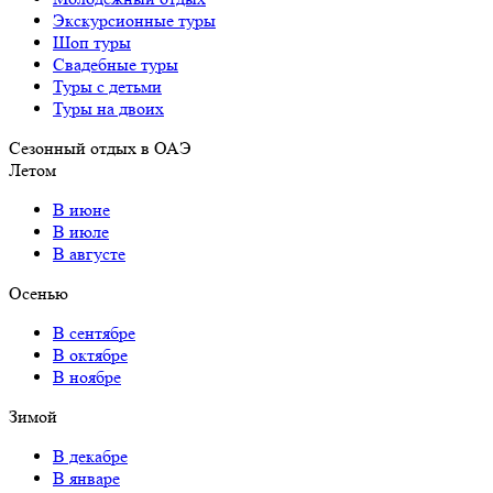
Экскурсионные туры
Шоп туры
Свадебные туры
Туры с детьми
Туры на двоих
Сезонный отдых в ОАЭ
Летом
В июне
В июле
В августе
Осенью
В сентябре
В октябре
В ноябре
Зимой
В декабре
В январе