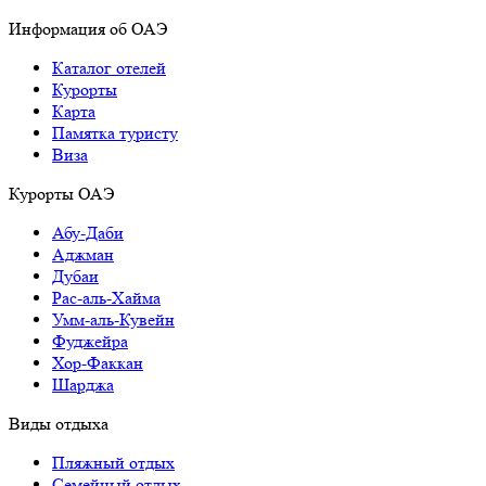
Информация об ОАЭ
Каталог отелей
Курорты
Карта
Памятка туристу
Виза
Курорты ОАЭ
Абу-Даби
Аджман
Дубаи
Рас-аль-Хайма
Умм-аль-Кувейн
Фуджейра
Хор-Факкан
Шарджа
Виды отдыха
Пляжный отдых
Семейный отдых