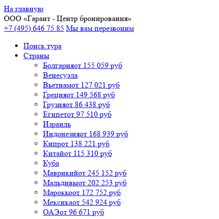
На главную
ООО «
Гарант
- Центр бронирования»
+7 (495) 646 75 85
Мы вам перезвоним
Поиск тура
Cтраны
Болгария
от 155 059 руб
Венесуэла
Вьетнам
от 127 021 руб
Греция
от 149 568 руб
Грузия
от 86 438 руб
Египет
от 97 510 руб
Израиль
Индонезия
от 168 939 руб
Кипр
от 138 221 руб
Китай
от 115 310 руб
Куба
Маврикий
от 245 152 руб
Мальдивы
от 202 253 руб
Марокко
от 172 752 руб
Мексика
от 542 924 руб
ОАЭ
от 96 671 руб