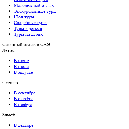
Молодежный отдых
Экскурсионные туры
Шоп туры
Свадебные туры
Туры с детьми
Туры на двоих
Сезонный отдых в ОАЭ
Летом
В июне
В июле
В августе
Осенью
В сентябре
В октябре
В ноябре
Зимой
В декабре